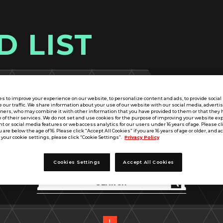
D LIST
s to improve your experience on our website, to personalize content and ads, to provide socia
e our traffic. We share information about your use of our website with our social media, adverti
tners, who may combine it with other information that you have provided to them or that they 
 of their services. We do not set and use cookies for the purpose of improving your website ex
 or social media features or web access analytics for our users under 16 years of age. Please cli
u are below the age of 16. Please click “Accept All Cookies” if you are 16 years of age or older, and a
your cookie settings, please click “Cookie Settings”.
Privacy Policy
出典
MS
パラメータ
武装
戦術技
タイトル
アビリティ
Cookies Settings
Accept All Cookies
1