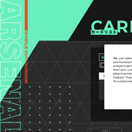
CAR
カードリスト
We use cookie
and to analyz
カード名称のみ
analytics par
from your use
advertisement
OPTION
Cookies” if yo
To customize 
カード分類
PREV