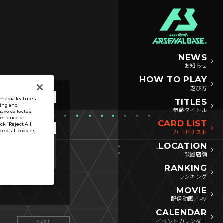
NEWS
お知らせ
HOW TO PLAY
遊び方
l media features
TITLES
sing and
参戦タイトル
have collected
perience or
CARD LIST
ck “Reject All
ccept all cookies.
カードリスト
LOCATION
リンク
アビリティ
設置店舗
RANKING
ランキング
MOVIE
配信動画／PV
CALENDAR
イベントカレンダー
NEXT