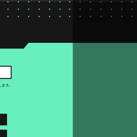
。
します。