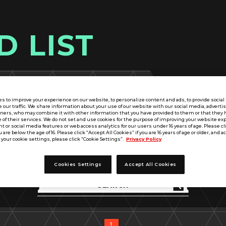
D LIST
s to improve your experience on our website, to personalize content and ads, to provide socia
e our traffic. We share information about your use of our website with our social media, adverti
tners, who may combine it with other information that you have provided to them or that they 
 of their services. We do not set and use cookies for the purpose of improving your website ex
 or social media features or web access analytics for our users under 16 years of age. Please cli
u are below the age of 16. Please click “Accept All Cookies” if you are 16 years of age or older, and a
your cookie settings, please click “Cookie Settings”.
Privacy Policy
出典
MS
パラメータ
武装
戦術技
タイトル
アビリティ
Cookies Settings
Accept All Cookies
1