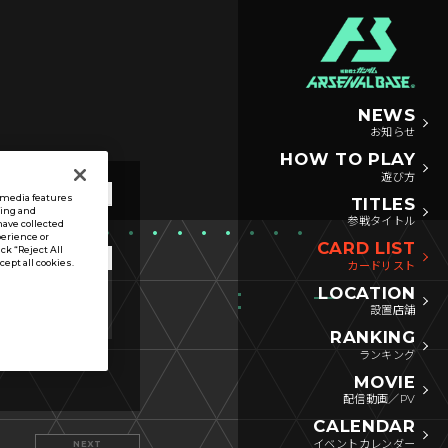
NEWS
お知らせ
HOW TO PLAY
遊び方
l media features
TITLES
sing and
参戦タイトル
have collected
perience or
CARD LIST
ck “Reject All
ccept all cookies.
カードリスト
LOCATION
リンク
アビリティ
設置店舗
RANKING
ランキング
MOVIE
配信動画／PV
CALENDAR
イベントカレンダー
NEXT