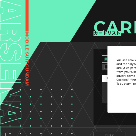
CAR
カードリスト
We use cookie
and to analyz
カード名称のみ
analytics par
from your use
advertisement
OPTION
Cookies” if yo
To customize 
カード分類
PREV