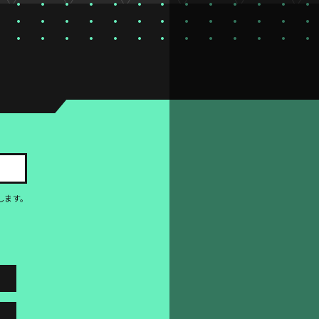
。
します。