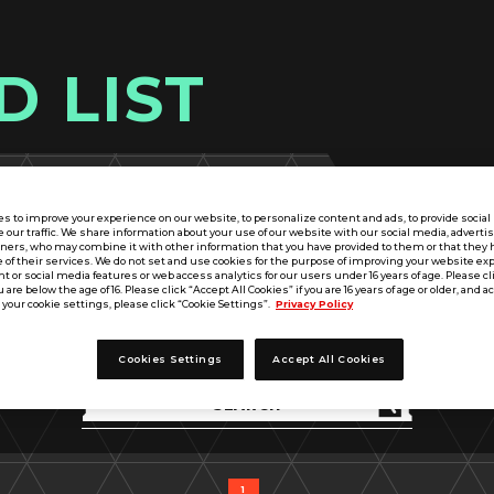
D LIST
s to improve your experience on our website, to personalize content and ads, to provide socia
e our traffic. We share information about your use of our website with our social media, adverti
tners, who may combine it with other information that you have provided to them or that they 
 of their services. We do not set and use cookies for the purpose of improving your website ex
 or social media features or web access analytics for our users under 16 years of age. Please cli
u are below the age of 16. Please click “Accept All Cookies” if you are 16 years of age or older, and a
your cookie settings, please click “Cookie Settings”.
Privacy Policy
出典
MS
パラメータ
武装
戦術技
タイトル
アビリティ
Cookies Settings
Accept All Cookies
1