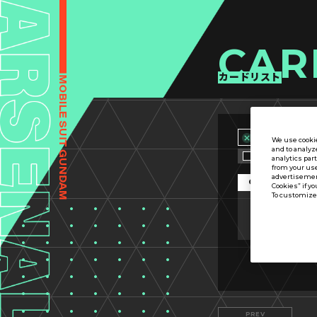
CAR
カードリスト
We use cookie
and to analyz
カード名称のみ
analytics par
from your use
advertisement
OPTION
Cookies” if yo
To customize 
カード分類
PREV