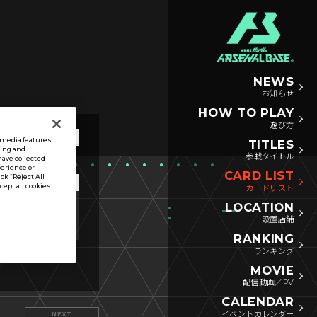
NEWS
お知らせ
HOW TO PLAY
遊び方
l media features
TITLES
sing and
参戦タイトル
have collected
perience or
CARD LIST
ck “Reject All
ccept all cookies.
カードリスト
LOCATION
リンク
アビリティ
設置店舗
RANKING
ランキング
MOVIE
配信動画／PV
CALENDAR
イベントカレンダー
NEXT