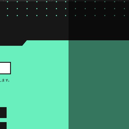
。
します。