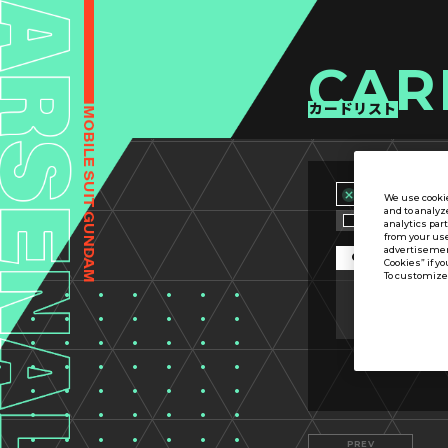
CAR
カードリスト
We use cookie
and to analyz
カード名称のみ
analytics par
from your use
advertisement
OPTION
Cookies” if yo
To customize 
カード分類
PREV