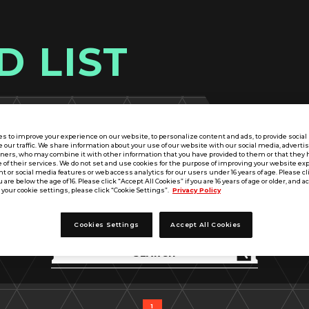
D LIST
s to improve your experience on our website, to personalize content and ads, to provide socia
e our traffic. We share information about your use of our website with our social media, adverti
tners, who may combine it with other information that you have provided to them or that they 
 of their services. We do not set and use cookies for the purpose of improving your website ex
 or social media features or web access analytics for our users under 16 years of age. Please cli
u are below the age of 16. Please click “Accept All Cookies” if you are 16 years of age or older, and a
your cookie settings, please click “Cookie Settings”.
Privacy Policy
出典
MS
パラメータ
武装
戦術技
タイトル
アビリティ
Cookies Settings
Accept All Cookies
1