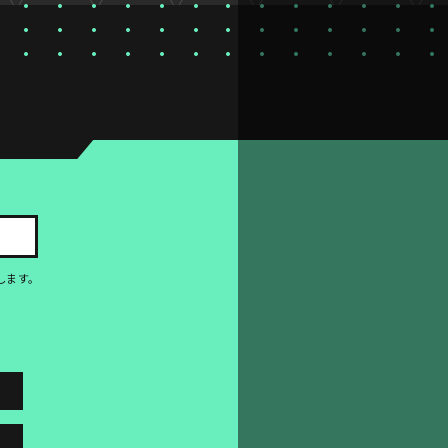
。
します。