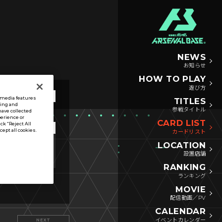
NEWS
お知らせ
HOW TO PLAY
遊び方
l media features
TITLES
sing and
参戦タイトル
have collected
perience or
CARD LIST
ck “Reject All
ccept all cookies.
カードリスト
LOCATION
リンク
アビリティ
設置店舗
RANKING
ランキング
MOVIE
配信動画／PV
CALENDAR
イベントカレンダー
NEXT