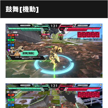
鼓舞[機動]