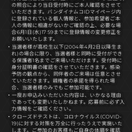
の照合により当日受付時にご本人確認をさせて
いただきます。バンダイナムコIDマイページ内
に登録されている個人情報と、参加希望者ご本
人の情報に相違がないかご確認の上、必要な場
合6月1日(水)17:59までに登録情報の変更修正を
お願いいたします。
・当選者様が高校生以下(2004年4月2日以降生ま
れ)の場合に限り、当選者様と同時に受付ができ
る保護者1名までご来場いただけます。受付時に
身分証明書の確認をさせていただきます。感染
予防の観点から、同伴者のご来場は任意とさせ
ていただきます。親権者の承諾を得られた場
合、当選者様のみでもご参加可能です。
・一度お申込みいただいた内容は、いかなる理由
であっても変更いたしかねます。応募前に必ず入
力情報をご確認ください。
・クローズドテストは、コロナウイルス(COVID-
19)に対する対策を万全に行ったうえで実施いた
します。ご参加のお客様もご自身の体調を確認