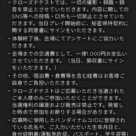
・クローズドテストでは、一切の撮影・録画・録
音を禁止とさせていただきます。内容に関しての
SNS等への投稿・口外も一切禁止とさせていた
だきます。当日プレイ開始前に、秘密保持契約に
関する同意書にサインをいただきます。
・体験終了後、会場にてアンケートにご協力いた
だきます。
・会場までの交通費として、一律1,000円お支払い
させていただきます。（当日、領収書にサイン
をいただきます。）
・その他、宿泊費・食費等を含む経費はお客様ご
自身でご負担いただきます。
・クローズドテストはご応募いただき当選された
ご本人様のみご参加いただくことができます。
当選権利の譲渡および販売は禁止です。発覚し
た時点で参加をお断りする場合があります。
・応募時に使用したバンダイナムコIDに登録され
ている氏名や、ご入力いただいた生年月日と、
身分証明書(運転免許証、パスポート、学生証等)