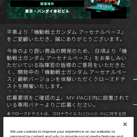
平素より「機動戦士ガンダム アーセナルベース」
をご愛顧いただき、誠にありがとうございます。
今後のより良い商品の開発のため、 日頃より「機
動戦士ガンダム アーセナルベース」をお楽しみい
ただいている指揮官の皆様のご意見をいただきた
く、開発中の「機動戦士ガンダム アーセナルベー
ス」最新バージョンを体験いただくクローズドテ
ストを開催いたします。
応募要項をご確認の上、MY PAGE内に設置されて
いる専用バナーよりご応募ください。
本クローズドテストは、コロナウイルス(COVID-19)に対する対
策を万全に行ったうえで実施いたします。
We use cookies to improve your experience on our website, to
personalize content and ads, to provide social media features and