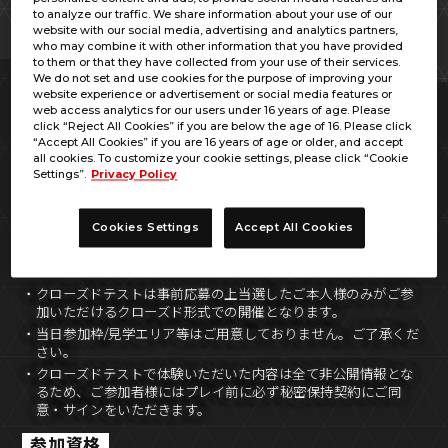
開催情報
to analyze our traffic. We share information about your use of our
website with our social media, advertising and analytics partners,
who may combine it with other information that you have provided
to them or that they have collected from your use of their services.
We do not set and use cookies for the purpose of improving your
website experience or advertisement or social media features or
開催日時
web access analytics for our users under 16 years of age. Please
click “Reject All Cookies” if you are below the age of 16. Please click
2022年6月12日(日)
“Accept All Cookies” if you are 16 years of age or older, and accept
all cookies. To customize your cookie settings, please click “Cookie
Settings”.
Privacy Policy
開催場所
Cookies Settings
Accept All Cookies
株式会社バンダイ 本社ビル
・クローズドテストは事前応募の上当選したご本人様のみがご参
加いただけるクローズド形式での開催となります。
・当日参加枠/見学エリア等はご用意しておりません。ご了承くだ
さい。
・クローズドテストで体験いただいた内容は全て非公開情報とな
るため、ご参加者様にはプレイ前に必ず秘密保持契約にご同
意・サインをいただきます。
参加資格