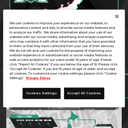
We use cookies to improve your experience on our website, to
personalize content and ads, to provide social media features and
to analyze our traffic. We share information about your use of our
website with our social media, advertising and analytics partners,
who may combine it with other information that you have provided
to them or that they have collected from your use of their services.
2023年5月5日(金・祝)より開幕するLINXTAGE
We do not set and use cookies for the purpose of improving your
SEASON:01シーズン大会を、もっと楽しめるエリ
website experience or advertisement or social media features or
アランキングを開催！
web access analytics for our users under 16 years of age. Please
click “Reject All Cookies” if you are below the age of 16. Please click
シーズン大会の参加権利に関係なく、全てのプレ
“Accept All Cookies” if you are 16 years of age or older, and accept
イヤーが参加可能なイベントです。
all cookies. To customize your cookie settings, please click “Cookie
Settings”.
Privacy Policy
概要
Cookies Settings
Accept All Cookies