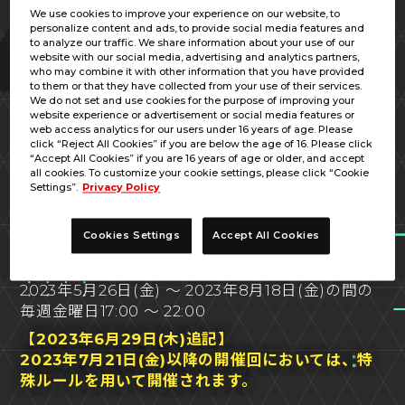
We use cookies to improve your experience on our website, to
personalize content and ads, to provide social media features and
to analyze our traffic. We share information about your use of our
website with our social media, advertising and analytics partners,
who may combine it with other information that you have provided
to them or that they have collected from your use of their services.
We do not set and use cookies for the purpose of improving your
毎週金曜日に開催される、ランクがシルバー5以上
website experience or advertisement or social media features or
web access analytics for our users under 16 years of age. Please
のユーザーが参加できる大会です。
click “Reject All Cookies” if you are below the age of 16. Please click
大会期間中に3回挑戦でき、その3回で得たポイン
“Accept All Cookies” if you are 16 years of age or older, and accept
all cookies. To customize your cookie settings, please click “Cookie
トの合計で大会の順位を競います。
Settings”.
Privacy Policy
Cookies Settings
Accept All Cookies
開催期間
2023年5月26日(金) ～ 2023年8月18日(金)の間の
毎週金曜日17:00 ～ 22:00
【2023年6月29日(木)追記】
2023年7月21日(金)以降の開催回においては、特
殊ルールを用いて開催されます。