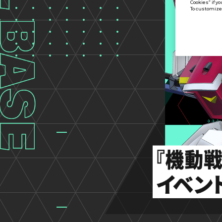
Cookies” if yo
To customize 