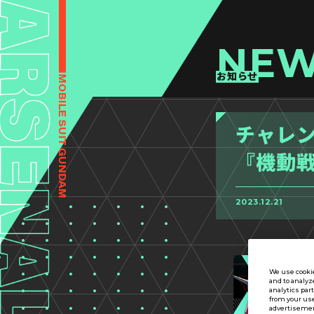
NE
お知らせ
チャレ
『機動戦
2023.12.21
We use cookie
and to analyz
analytics par
from your use
advertisement