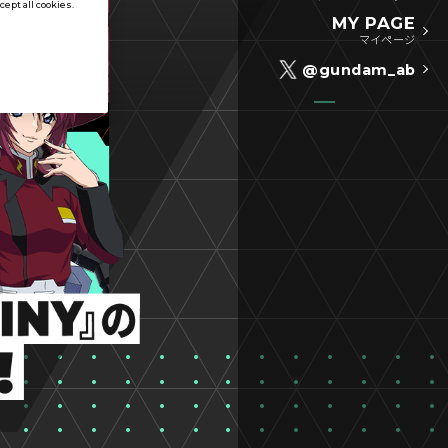
ccept all cookies.
MY PAGE
マイページ
@gundam_ab