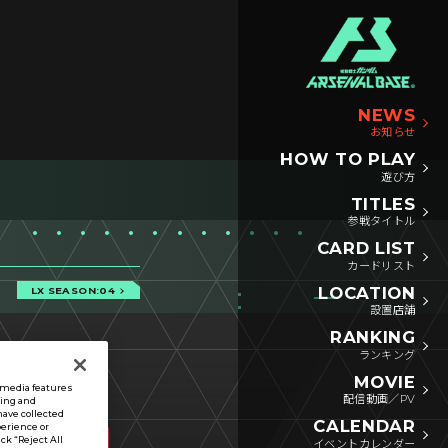
NEWS
お知らせ
HOW TO PLAY
遊び方
TITLES
参戦タイトル
CARD LIST
カードリスト
LOCATION
LX SEASON:04
設置店舗
RANKING
ランキング
MOVIE
l media features
配信動画／PV
sing and
have collected
CALENDAR
perience or
ck “Reject All
イベントカレンダー