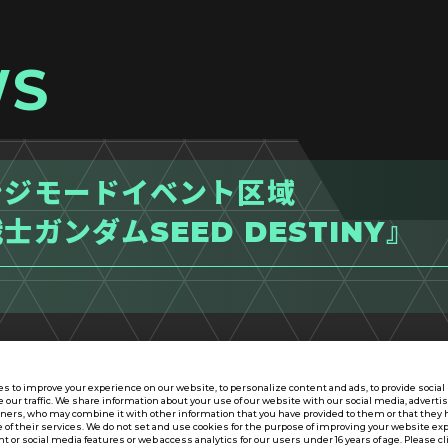
WS
ンジモードイベント区域
士ガンダムSEED DESTINY』
s to improve your experience on our website, to personalize content and ads, to provide socia
e our traffic. We share information about your use of our website with our social media, adverti
tners, who may combine it with other information that you have provided to them or that they 
 of their services. We do not set and use cookies for the purpose of improving your website ex
 or social media features or web access analytics for our users under 16 years of age. Please cli