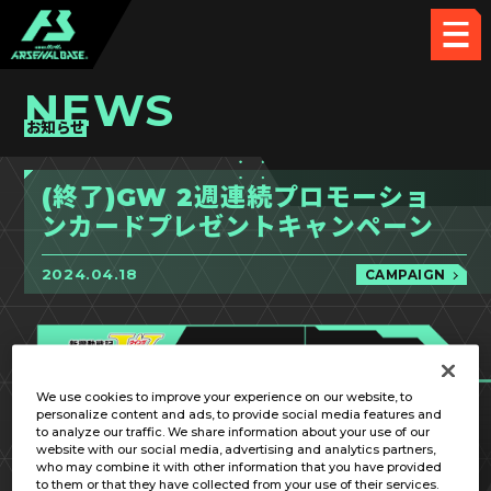
NEWS
お知らせ
(終了)GW 2週連続プロモーショ
ンカード
プレゼントキャンペーン
2024.04.18
CAMPAIGN
We use cookies to improve your experience on our website, to
personalize content and ads, to provide social media features and
to analyze our traffic. We share information about your use of our
website with our social media, advertising and analytics partners,
who may combine it with other information that you have provided
to them or that they have collected from your use of their services.