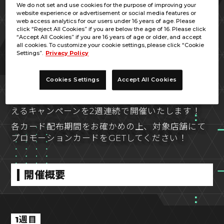
We do not set and use cookies for the purpose of improving your
website experience or advertisement or social media features or
web access analytics for our users under 16 years of age. Please
click “Reject All Cookies” if you are below the age of 16. Please click
“Accept All Cookies” if you are 16 years of age or older, and accept
all cookies. To customize your cookie settings, please click “Cookie
Settings”.
Privacy Policy
Cookies Settings
Accept All Cookies
GW(ゴールデンウィーク)にGW(『新機動戦記ガ
ンダムW』)のG(Golden card)がW(ダブル)で貰
えるキャンペーンを2週連続で開催いたします！
各カード配布期間をお確かめの上、対象店舗にて
プロモーションカードをGETしてください！
開催概要
1週目