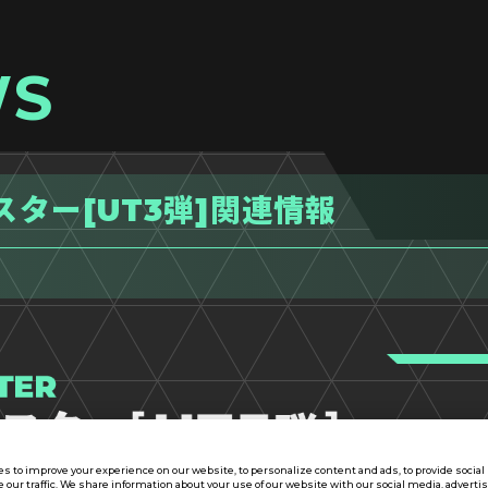
WS
スター[UT3弾]関連情報
s to improve your experience on our website, to personalize content and ads, to provide socia
e our traffic. We share information about your use of our website with our social media, adverti