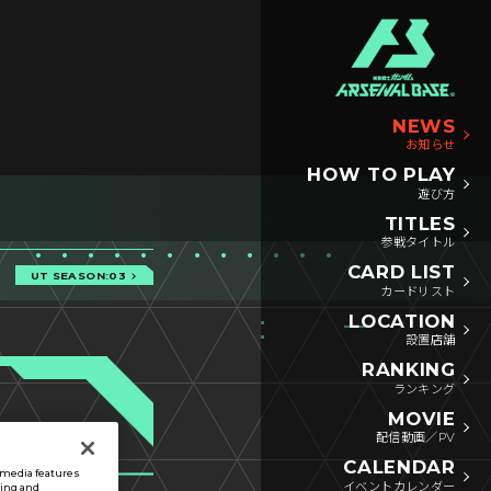
NEWS
お知らせ
HOW TO PLAY
遊び方
TITLES
参戦タイトル
CARD LIST
UT SEASON:03
カードリスト
LOCATION
設置店舗
RANKING
ランキング
MOVIE
配信動画／PV
CALENDAR
l media features
イベントカレンダー
sing and