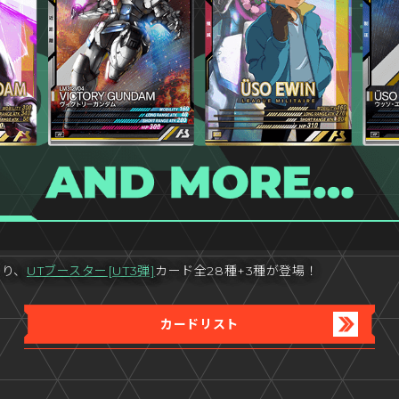
より、
UTブースター[UT3弾]
カード全28種+3種が登場！
カードリスト