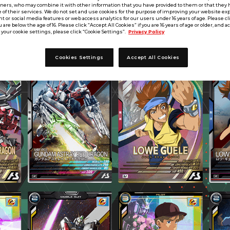
tners, who may combine it with other information that you have provided to them or that they 
 of their services. We do not set and use cookies for the purpose of improving your website ex
 or social media features or web access analytics for our users under 16 years of age. Please cli
u are below the age of 16. Please click “Accept All Cookies” if you are 16 years of age or older, and a
your cookie settings, please click “Cookie Settings”.
Privacy Policy
Cookies Settings
Accept All Cookies