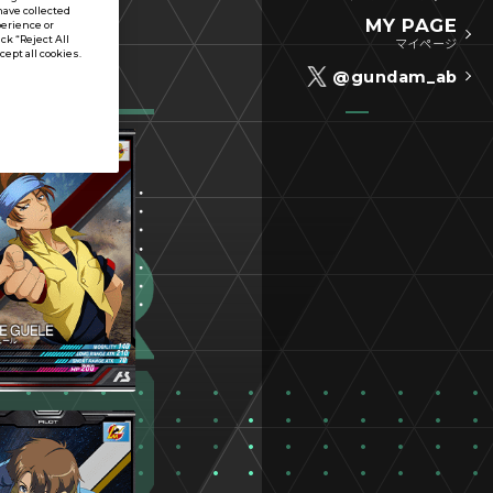
have collected
MY PAGE
perience or
ck “Reject All
マイページ
ccept all cookies.
@gundam_ab