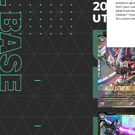
analytics par
from your use
advertisement
Cookies” if yo
To customize 