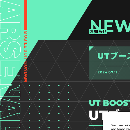
NE
お知らせ
UTブー
2024.07.11
We use cookie
and to analyz