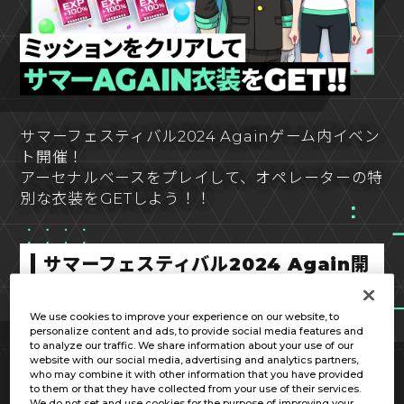
サマーフェスティバル2024 Againゲーム内イベン
ト開催！
アーセナルベースをプレイして、オペレーターの特
別な衣装をGETしよう！！
サマーフェスティバル2024 Again開
催期間
We use cookies to improve your experience on our website, to
personalize content and ads, to provide social media features and
to analyze our traffic. We share information about your use of our
website with our social media, advertising and analytics partners,
キャンペーン開催期間
who may combine it with other information that you have provided
to them or that they have collected from your use of their services.
2024年10月4日(金)07:00 ～ 10月21日
We do not set and use cookies for the purpose of improving your