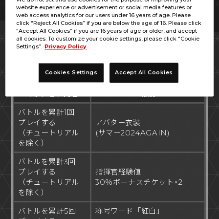
(月)02:00
website experience or advertisement or social media features or
web access analytics for our users under 16 years of age. Please
click “Reject All Cookies” if you are below the age of 16. Please click
“Accept All Cookies” if you are 16 years of age or older, and accept
all cookies. To customize your cookie settings, please click “Cookie
Settings”.
Privacy Policy
ミッション内容／報酬
Cookies Settings
Accept All Cookies
ミッション内容
報酬
バトルを累計1回
プレイする
アバター衣装
（チュートリアル
(サマー2024AGAIN)
を除く）
バトルを累計3回
プレイする
指揮官経験値
（チュートリアル
30％ボーナスチケット×2
を除く）
バトルを累計5回
称号ワード「紅白」