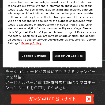
personalize content and ads, to provide social media features and
to analyze our traffic. We share information about your use of our
website with our social media, advertising and analytics partners,
who may combine it with other information that you have provided
to them or that they have collected from your use of their services.
We do not set and use cookies for the purpose of improving your
website experience or advertisement or social media features or
web access analytics for our users under 16 years of age. Please
click “Reject All Cookies” if you are below the age of 16. Please click
“Accept All Cookies” if you are 16 years of age or older, and accept
all cookies. To customize your cookie settings, please click “Cookie
Settings”.
Privacy Policy
「機動戦士ガンダム U.C. ENGAGE」と「機動戦
士ガンダム アーセナルベース」とのコラボキャン
Cookies Settings
Accept All Cookies
ペーンとして「クロスオーバーUCE」に登場する
「V2アサルトバスターキャノンガンダム」のプロ
モーションカードが店頭にてもらえるキャンペー
ンを開催！
アーセナルベース筐体設置対象店舗にてプロモー
ションカードをGETしてください！
ガンダムUCE 公式サイト