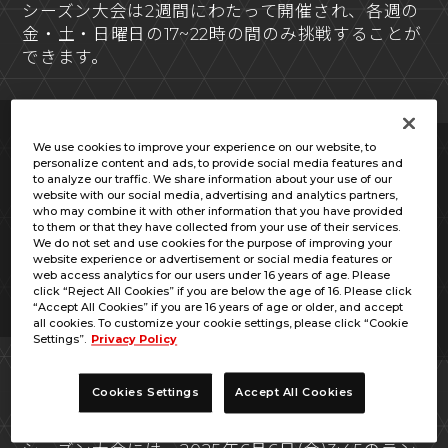
シーズン大会は2週間にわたって開催され、各週の
金・土・日曜日の17~22時の間のみ挑戦することが
できます。
We use cookies to improve your experience on our website, to
1週目
personalize content and ads, to provide social media features and
to analyze our traffic. We share information about your use of our
2025年6月6日(金) ～ 6月8日(日)
website with our social media, advertising and analytics partners,
各日17:00 ～ 22:00
who may combine it with other information that you have provided
to them or that they have collected from your use of their services.
We do not set and use cookies for the purpose of improving your
2週目
website experience or advertisement or social media features or
web access analytics for our users under 16 years of age. Please
2025年6月13日(金) ～ 6月15日(日)
click “Reject All Cookies” if you are below the age of 16. Please click
各日17:00 ～ 22:00
“Accept All Cookies” if you are 16 years of age or older, and accept
all cookies. To customize your cookie settings, please click “Cookie
Settings”.
Privacy Policy
参加資格
Cookies Settings
Accept All Cookies