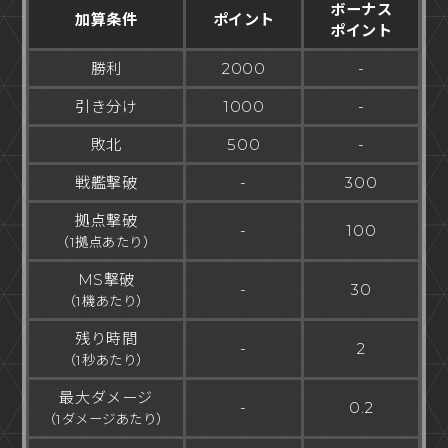
ボーナス
加算条件
ポイント
ポイント
勝利
2000
-
引き分け
1000
-
敗北
500
-
戦艦撃破
-
300
拠点撃破
-
100
（1拠点あたり）
MS撃破
-
30
（1機あたり）
残り時間
-
2
（1秒あたり）
最大ダメージ
-
0.2
（1ダメージあたり）