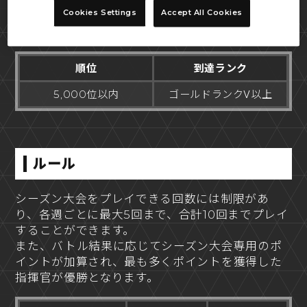
シーズン大会には、2025年8月8日(金)3:45のラン
Cookies Settings
Accept All Cookies
クマッチの集計完了時点で、以下の条件を満たし
た指揮官のみが参加可能です。
順位
到達ランク
5,000位以内
ゴールドランクⅤ以上
ルール
シーズン大会をプレイできる回数には制限があ
り、各週ごとに最大5回まで、合計10回までプレイ
することができます。
また、バトル結果に応じてシーズン大会専用のポ
イントが加算され、最も多くポイントを獲得した
指揮官が優勝となります。