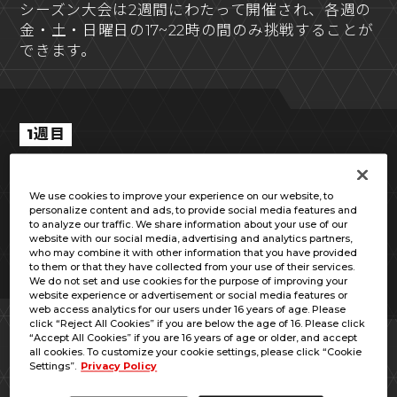
シーズン大会は2週間にわたって開催され、各週の
金・土・日曜日の17~22時の間のみ挑戦することが
できます。
1週目
2025年8月8日(金) ～ 8月10日(日)
各日17:00 ～ 22:00
We use cookies to improve your experience on our website, to
personalize content and ads, to provide social media features and
2週目
to analyze our traffic. We share information about your use of our
website with our social media, advertising and analytics partners,
2025年8月15日(金) ～ 8月17日(日)
who may combine it with other information that you have provided
to them or that they have collected from your use of their services.
各日17:00 ～ 22:00
We do not set and use cookies for the purpose of improving your
website experience or advertisement or social media features or
web access analytics for our users under 16 years of age. Please
click “Reject All Cookies” if you are below the age of 16. Please click
“Accept All Cookies” if you are 16 years of age or older, and accept
参加資格
all cookies. To customize your cookie settings, please click “Cookie
Settings”.
Privacy Policy