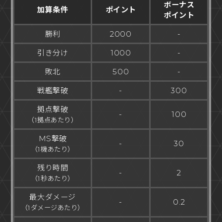
ボーナス
加算条件
ポイント
ポイント
勝利
2000
-
引き分け
1000
-
敗北
500
-
戦艦撃破
-
300
拠点撃破
-
100
（1拠点あたり）
MS撃破
-
30
（1機あたり）
残り時間
-
2
（1秒あたり）
最大ダメージ
-
0.2
（1ダメージあたり）