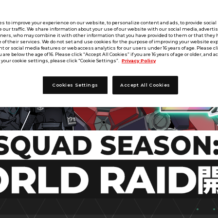
s to improve your experience on our website, to personalize content and ads, to provide socia
e our traffic. We share information about your use of our website with our social media, adverti
tners, who may combine it with other information that you have provided to them or that they 
 of their services. We do not set and use cookies for the purpose of improving your website ex
 or social media features or web access analytics for our users under 16 years of age. Please cli
u are below the age of 16. Please click “Accept All Cookies” if you are 16 years of age or older, and a
your cookie settings, please click “Cookie Settings”.
Privacy Policy
Cookies Settings
Accept All Cookies