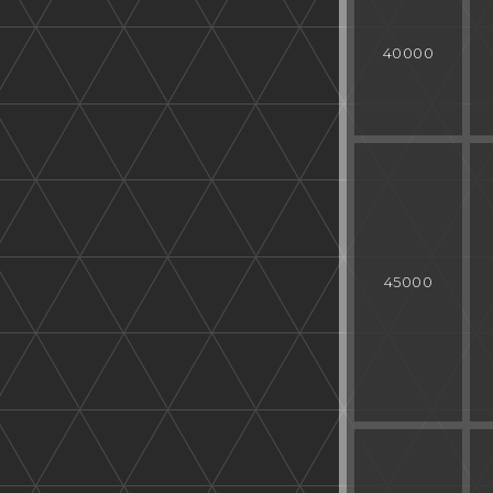
40000
45000