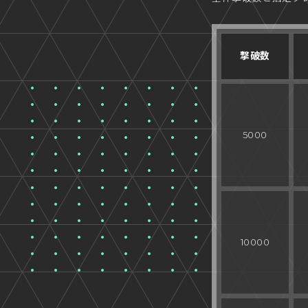
撃破数
5000
10000