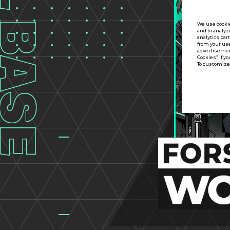
We use cookie
and to analyz
analytics par
from your use
advertisement
Cookies” if yo
To customize 