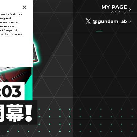
MY PAGE
マイページ
l media features
sing and
@gundam_ab
have collected
perience or
ck “Reject All
ccept all cookies.