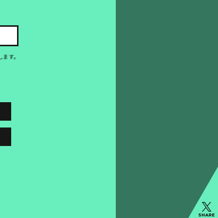
。
します。