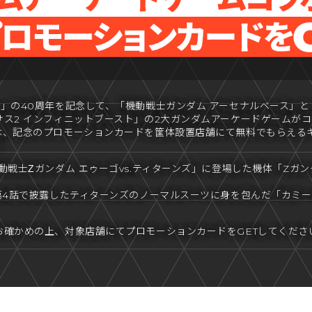
ム」の40周年を記念して、「機動戦士ガンダム アーセナルベース」
サス2 インフィニットブースト」の2大ガンダムアーケードゲームが
は、記念のプロモーションカードを筐体設置店舗にて無料でもらえる
！
動戦士Ζガンダム エゥーゴvs.ティターンズ」に登場した機体「Zガン
第4話で披露したティターンズのノーマルスーツに身を包んだ「カミー
お確かめの上、対象店舗にてプロモーションカードをGETしてくださ