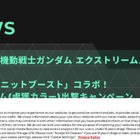
WS
「機動戦士ガンダム エクストリー
ィニットブースト」コラボ！
ム(鹵獲カラー)出撃キャンペーン
s to improve your experience on our website, to personalize content and ads, to provide socia
e our traffic. We share information about your use of our website with our social media, adverti
tners, who may combine it with other information that you have provided to them or that they 
 of their services. We do not set and use cookies for the purpose of improving your website ex
 or social media features or web access analytics for our users under 16 years of age. Please cli
u are below the age of 16. Please click “Accept All Cookies” if you are 16 years of age or older, and a
your cookie settings, please click “Cookie Settings”.
Privacy Policy