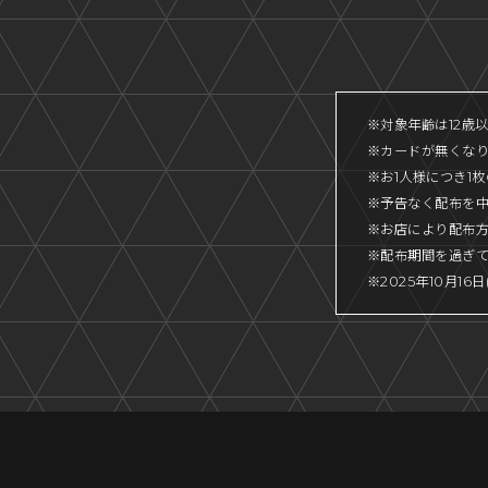
※対象年齢は12歳
※カードが無くな
※お1人様につき1
※予告なく配布を
※お店により配布
※配布期間を過ぎ
※2025年10月