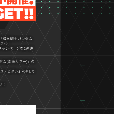
と「機動戦士ガンダム
コラボ！
キャンペーンを2週連
ダム(鹵獲カラー)」の
ユ・ビダン」のPLカ
い！