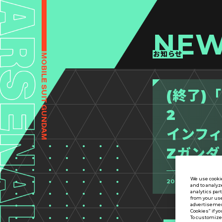
NE
お知らせ
(終了)
2
インフ
Zガンダ
We use cookie
2025.10.16
and to analyz
analytics par
from your use
advertisement
Cookies” if yo
To customize 