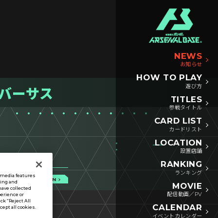
NEWS
お知らせ
HOW TO PLAY
遊び方
ムバーサス
TITLES
参戦タイトル
CARD LIST
カードリスト
LOCATION
設置店舗
RANKING
ランキング
l media features
CAMPAIGN
sing and
MOVIE
have collected
配信動画／PV
perience or
ck “Reject All
CALENDAR
ccept all cookies.
イベントカレンダー