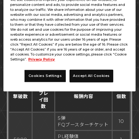
personalize content and ads, to provide social media features and
to analyze our traffic. We share information about your use of our
ミッション内容／報酬
website with our social media, advertising and analytics partners,
who may combine it with other information that you have provided
to them or that they have collected from your use of their services.
ワールドレイドの報酬を獲得するには、プレイヤ
We do not set and use cookies for the purpose of improving your
website experience or advertisement or social media features or
ー全体のレイドボス撃破数に応じて、自身でもレ
web access analytics for our users under 16 years of age. Please
イドバトルを一定回数プレイする必要がありま
click “Reject All Cookies” if you are below the age of 16. Please click
“Accept All Cookies” if you are 16 years of age or older, and accept
す。
all cookies. To customize your cookie settings, please click “Cookie
全体撃破数と指定プレイ回数は以下の通りに対応
Settings”.
Privacy Policy
しています。
Cookies Settings
Accept All Cookies
指定
プレ
撃破数
報酬内容
個数
イ回
数
5弾
10
FQブースターチケット
PL経験値