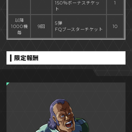
150％ボーナスチケッ
1
ト
以降
5弾
1000機
9回
10
FQブースターチケット
毎
限定報酬