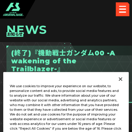
NEWS
お知らせ
(終了)『機動戦士ガンダム00 -A
wakening of the
Trailblazer-』
経験値50%UPボーナスイベント
開催
We use cookies to improve your experience on our website, to
personalize content and ads, to provide social media features and
to analyze our traffic. We share information about your use of our
2026.05.07
CAMPAIGN
website with our social media, advertising and analytics partners,
who may combine it with other information that you have provided
to them or that they have collected from your use of their services.
We do not set and use cookies for the purpose of improving your
website experience or advertisement or social media features or
web access analytics for our users under 16 years of age. Please
click “Reject All Cookies” if you are below the age of 16. Please click