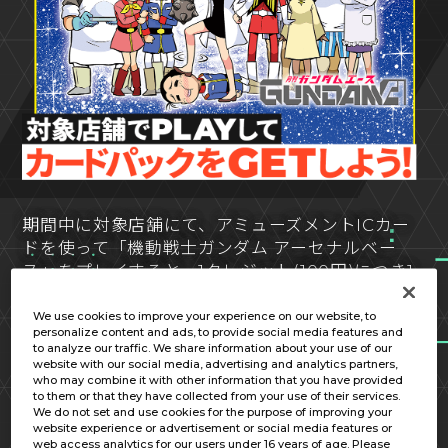
期間中に対象店舗にて、アミューズメントICカー
ドを使って「機動戦士ガンダム アーセナルベー
ス」をプレイすると、1クレジット(100円)につき1
ポイントを獲得することができ、10ポイントにつ
きプロモーションカードパック1つと交換すること
We use cookies to improve your experience on our website, to
personalize content and ads, to provide social media features and
ができます。
to analyze our traffic. We share information about your use of our
website with our social media, advertising and analytics partners,
who may combine it with other information that you have provided
キャンペーンサイト
to them or that they have collected from your use of their services.
We do not set and use cookies for the purpose of improving your
website experience or advertisement or social media features or
対象店舗一覧
web access analytics for our users under 16 years of age. Please