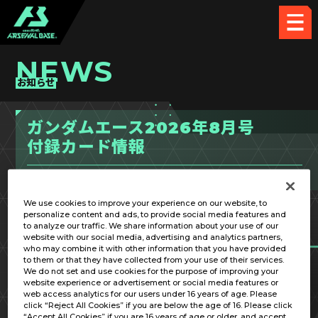
NEWS
お知らせ
ガンダムエース2026年8月号
付録カード情報
2026.06.04
OTHER
We use cookies to improve your experience on our website, to
personalize content and ads, to provide social media features and
to analyze our traffic. We share information about your use of our
website with our social media, advertising and analytics partners,
who may combine it with other information that you have provided
to them or that they have collected from your use of their services.
We do not set and use cookies for the purpose of improving your
website experience or advertisement or social media features or
web access analytics for our users under 16 years of age. Please
click “Reject All Cookies” if you are below the age of 16. Please click
“Accept All Cookies” if you are 16 years of age or older, and accept