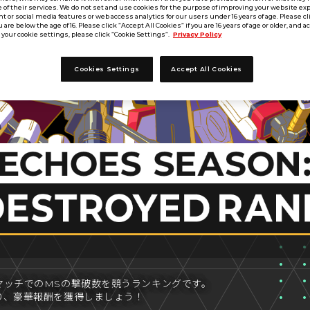
 of their services. We do not set and use cookies for the purpose of improving your website ex
 or social media features or web access analytics for our users under 16 years of age. Please cli
u are below the age of 16. Please click “Accept All Cookies” if you are 16 years of age or older, and a
your cookie settings, please click “Cookie Settings”.
Privacy Policy
Cookies Settings
Accept All Cookies
マッチでのMSの撃破数を競うランキングです。
り、豪華報酬を獲得しましょう！