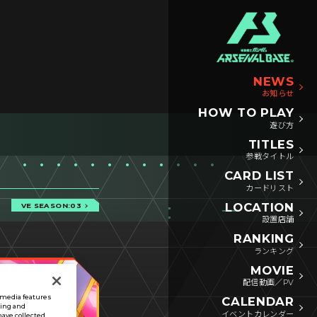
NEWS
お知らせ
HOW TO PLAY
遊び方
TITLES
参戦タイトル
CARD LIST
カードリスト
LOCATION
VE SEASON:03
設置店舗
RANKING
ランキング
MOVIE
配信動画／PV
l media features
CALENDAR
sing and
イベントカレンダー
have collected