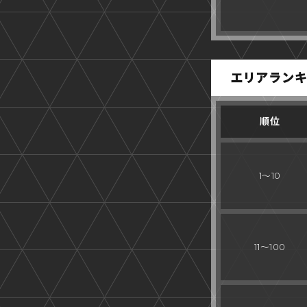
エリアランキ
順位
1～10
11～100