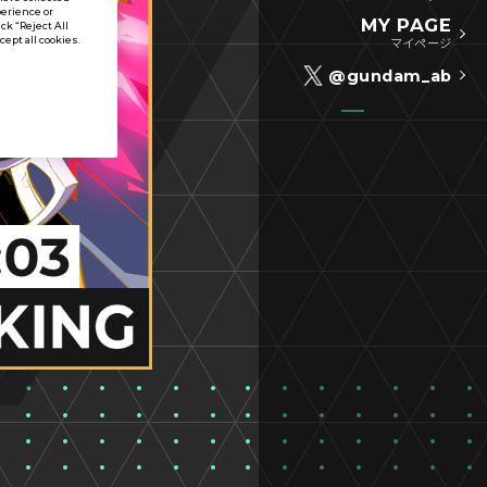
perience or
MY PAGE
ck “Reject All
ccept all cookies.
マイページ
@gundam_ab