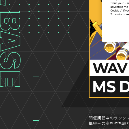
from your use
advertisement
Cookies” if yo
To customize 
開催期間中のランク
撃墜王の座を勝ち取