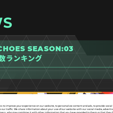
WS
HOES SEASON:03
破数ランキング
s to improve your experience on our website, to personalize content and ads, to provide socia
e our traffic. We share information about your use of our website with our social media, adverti
tners, who may combine it with other information that you have provided to them or that they 