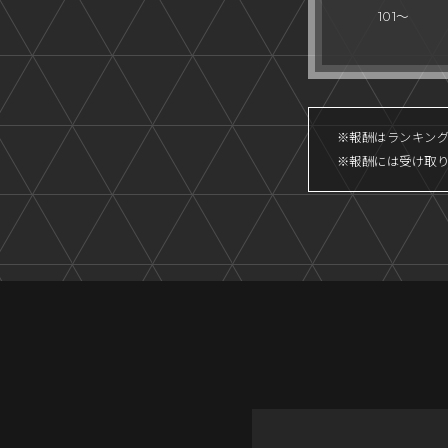
101～
※報酬はランキン
※報酬には受け取