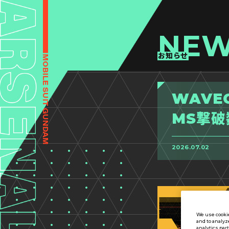
NE
お知らせ
WAVEC
MS撃
2026.07.02
We use cookie
and to analyz
analytics par