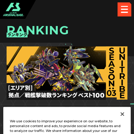
RANKING
ランキング
UT SEASON:03
北陸／甲信越
We use cookies to improve your experience on our website, to
personalize content and ads, to provide social media features and
to analyze our traffic. We share information about your use of our