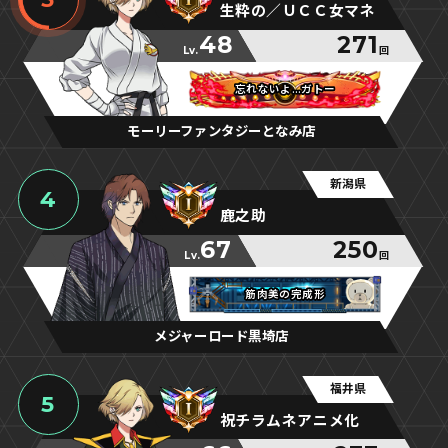
生粋の／ＵＣＣ女マネ
48
271
Lv.
回
忘れないよ…ガトー
忘れないよ…ガトー
忘れないよ…ガトー
モーリーファンタジーとなみ店
新潟県
4
鹿之助
67
250
Lv.
回
筋肉美の完成形
筋肉美の完成形
筋肉美の完成形
メジャーロード黒埼店
福井県
5
祝チラムネアニメ化