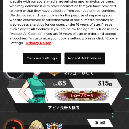
website with our social media, advertising and analytics partners,
福井県
who may combine it with other information that you have provided
1
to them or that they have collected from your use of their services.
レーヴェ
We do not set and use cookies for the purpose of improving your
website experience or advertisement or social media features or
65
392
web access analytics for our users under 16 years of age. Please
Lv.
回
click “Reject All Cookies” if you are below the age of 16. Please click
“Accept All Cookies” if you are 16 years of age or older, and accept
最強メンタル
最強メンタル
最強メンタル
all cookies. To customize your cookie settings, please click “Cookie
Settings”.
Privacy Policy
ジョイランド敦賀店
Cookies Settings
Accept All Cookies
長野県
2
マルコ／ＵＣＣ
65
315
Lv.
回
シローノワール
シローノワール
シローノワール
アピナ長野大橋店
富山県
3