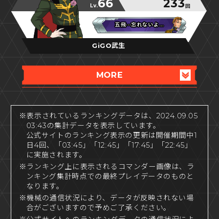
66
233
Lv.
回
五飛···忘れないよ…
五飛···忘れないよ…
五飛···忘れないよ…
GiGO武生
MORE
※表示されているランキングデータは、2024.09.05
03:43の集計データを表示しています。
公式サイトのランキング表示の更新は開催期間中1
日4回、「03:45」「12:45」「17:45」「22:45」
に実施されます。
※ランキング上に表示されるコマンダー画像は、ラ
ンキング集計時点での最終プレイデータのものと
なります。
※機械の通信状況により、データが反映されない場
合がございますので予めご了承ください。