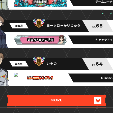
ゲームコーナ
新米指揮官
新米指揮官
新米指揮官
68
ヨーソローかいじゅう
北海道
Lv.
キャッツアイ
委員長と秘密の特訓
委員長と秘密の特訓
委員長と秘密の特訓
64
いその
青森県
Lv.
GiGO
LXC優勝ありがとう
LXC優勝ありがとう
LXC優勝ありがとう
MORE