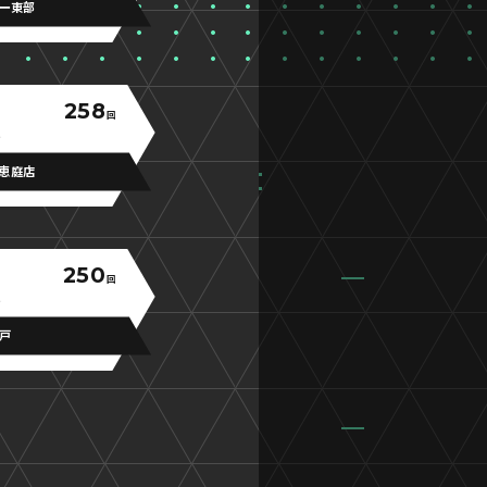
ー東部
258
回
恵庭店
250
回
八戸