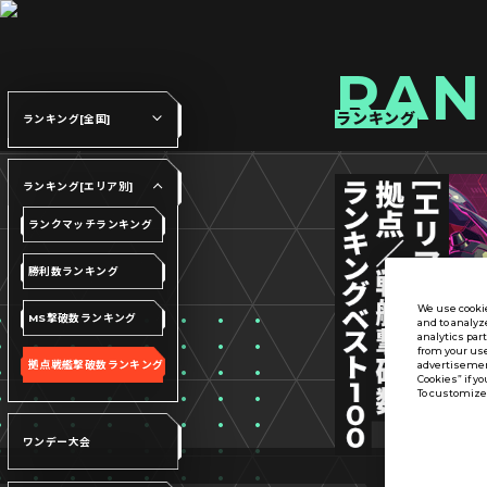
RAN
ランキング
ランキング[全国]
ランキング[エリア別]
ランクマッチランキング
勝利数ランキング
We use cookie
MS撃破数ランキング
and to analyz
analytics par
from your use
拠点戦艦撃破数ランキング
advertisement
Cookies” if yo
To customize 
ワンデー大会