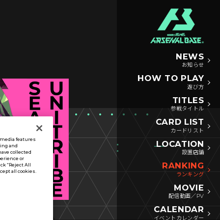
NEWS
お知らせ
HOW TO PLAY
遊び方
TITLES
参戦タイトル
CARD LIST
カードリスト
l media features
LOCATION
sing and
設置店舗
have collected
perience or
RANKING
ck “Reject All
ccept all cookies.
ランキング
MOVIE
配信動画／PV
CALENDAR
イベントカレンダー