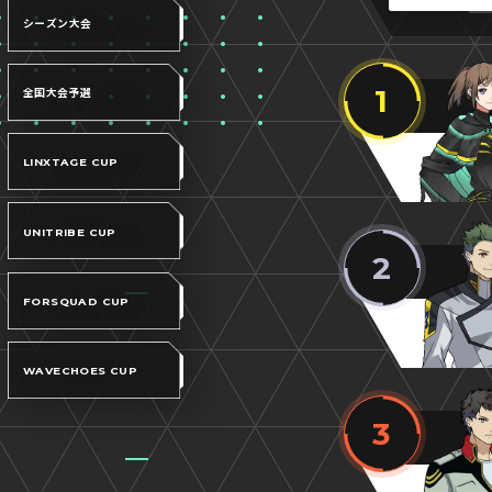
シーズン大会
1
全国大会予選
LINXTAGE CUP
UNITRIBE CUP
2
FORSQUAD CUP
WAVECHOES CUP
3