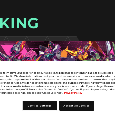
KING
s to improve your experience on our website, to personalize content and ads, to provide socia
e our traffic. We share information about your use of our website with our social media, adverti
tners, who may combine it with other information that you have provided to them or that they 
 of their services. We do not set and use cookies for the purpose of improving your website ex
 or social media features or web access analytics for our users under 16 years of age. Please cli
u are below the age of 16. Please click “Accept All Cookies” if you are 16 years of age or older, and a
your cookie settings, please click “Cookie Settings”.
Privacy Policy
Cookies Settings
Accept All Cookies
UT SEASON:04
北海道／東北