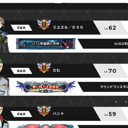
62
ミユエル／ＤＳＧ
宮城県
Lv.
GiGO
UT4準優勝の死神
UT4準優勝の死神
UT4準優勝の死神
70
だむ
青森県
Lv.
ラウンドワンスタ
舞い降りる剣彗星
舞い降りる剣彗星
舞い降りる剣彗星
59
ハント
宮城県
Lv.