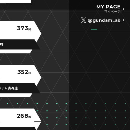
MY PAGE
マイページ
@gundam_ab
373
回
利府
352
回
ジアム青森店
268
回