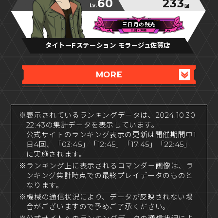
60
233
Lv.
回
三日月の残光
三日月の残光
三日月の残光
タイトーFステーション モラージュ佐賀店
MORE
※表示されているランキングデータは、2024.10.30
22:43の集計データを表示しています。
公式サイトのランキング表示の更新は開催期間中1
日4回、「03:45」「12:45」「17:45」「22:45」
に実施されます。
※ランキング上に表示されるコマンダー画像は、ラ
ンキング集計時点での最終プレイデータのものと
なります。
※機械の通信状況により、データが反映されない場
合がございますので予めご了承ください。