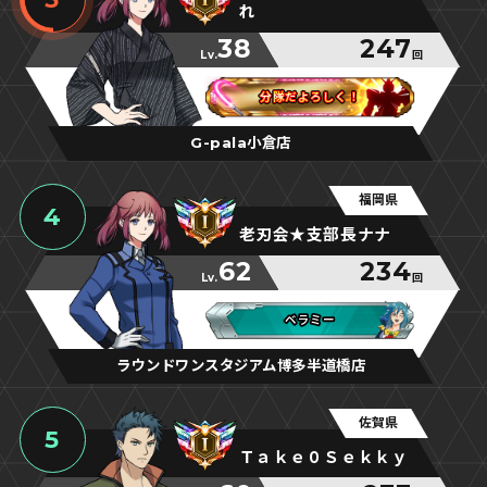
れ
38
247
Lv.
回
分隊だよろしく！
分隊だよろしく！
分隊だよろしく！
G-pala小倉店
福岡県
4
老刃会★支部長ナナ
62
234
Lv.
回
ベラミー
ベラミー
ベラミー
ラウンドワンスタジアム博多半道橋店
佐賀県
5
Ｔａｋｅ０Ｓｅｋｋｙ