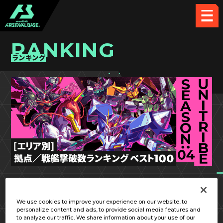
RANKING
ランキング
UT SEASON:04
九州／沖縄
We use cookies to improve your experience on our website, to
personalize content and ads, to provide social media features and
to analyze our traffic. We share information about your use of our