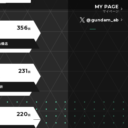
MY PAGE
マイページ
@gundam_ab
356
回
大橋店
231
回
福井
220
回