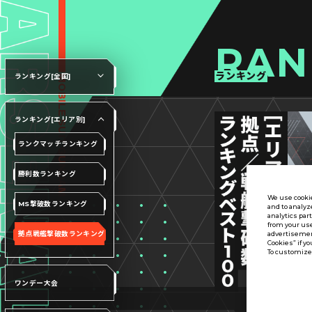
RAN
ランキング
ランキング[全国]
ランキング[エリア別]
ランクマッチランキング
勝利数ランキング
We use cookie
MS撃破数ランキング
and to analyz
analytics par
from your use
拠点戦艦撃破数ランキング
advertisement
Cookies” if yo
To customize 
ワンデー大会