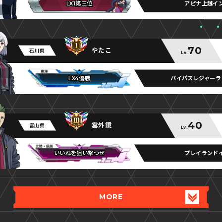
アピナ上越イ
LX1第三位
LX1第三位
LX1第三位
70
やたこ
石川県
Lv.
バイパスレジャーラ
LX4優勝
LX4優勝
LX4優勝
40
雲外鏡
富山県
Lv.
プレイランド
いいねを狙い撃つぜ
いいねを狙い撃つぜ
いいねを狙い撃つぜ
MORE