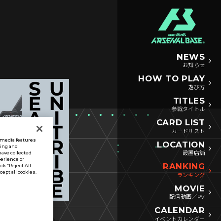
NEWS
お知らせ
HOW TO PLAY
遊び方
TITLES
参戦タイトル
CARD LIST
カードリスト
l media features
LOCATION
sing and
設置店舗
have collected
perience or
RANKING
ck “Reject All
ccept all cookies.
ランキング
MOVIE
配信動画／PV
CALENDAR
イベントカレンダー