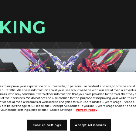
KING
s to improve your experience on our website, to personalize content and ads, to provide socia
e our traffic. We share information about your use of our website with our social media, adverti
tners, who may combine it with other information that you have provided to them or that they 
 of their services. We do not set and use cookies for the purpose of improving your website ex
 or social media features or web access analytics for our users under 16 years of age. Please cli
u are below the age of 16. Please click “Accept All Cookies” if you are 16 years of age or older, and a
your cookie settings, please click “Cookie Settings”.
Privacy Policy
Cookies Settings
Accept All Cookies
UT SEASON:06
北陸／甲信越