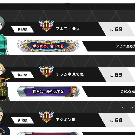
69
マルコ／全ｋ
長野県
Lv.
アピナ長野
ポゥだと、言ってる
ポゥだと、言ってる
ポゥだと、言ってる
69
チラムネ見てね
福井県
Lv.
GiGO
過ちは···繰り返すな
過ちは···繰り返すな
過ちは···繰り返すな
68
アクキン嵐
新潟県
Lv.