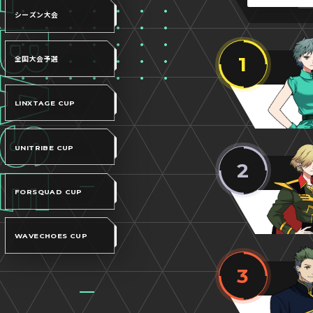
シーズン大会
1
全国大会予選
LINXTAGE CUP
UNITRIBE CUP
2
FORSQUAD CUP
WAVECHOES CUP
3