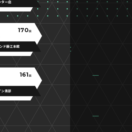
ンター店
170
回
ンド藤江本館
161
回
イン黒部