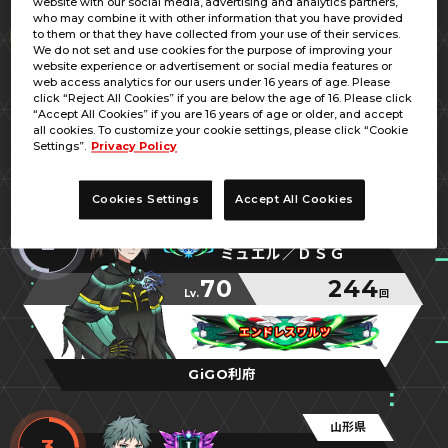
website with our social media, advertising and analytics partners,
宮城県
who may combine it with other information that you have provided
1
to them or that they have collected from your use of their services.
Ｋっト・シー
We do not set and use cookies for the purpose of improving your
website experience or advertisement or social media features or
68
287
web access analytics for our users under 16 years of age. Please
Lv.
回
click “Reject All Cookies” if you are below the age of 16. Please click
“Accept All Cookies” if you are 16 years of age or older, and accept
対戦ありがとう
対戦ありがとう
対戦ありがとう
all cookies. To customize your cookie settings, please click “Cookie
Settings”.
Privacy Policy
ゲームコーナー東部
Cookies Settings
Accept All Cookies
宮城県
2
ミュエル／ＤＳＧ
70
244
Lv.
回
エンドレスワルツ
エンドレスワルツ
エンドレスワルツ
GiGO利府
山形県
3