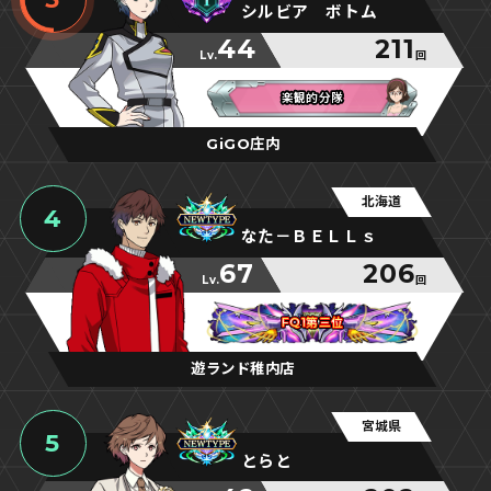
シルビア ボトム
44
211
Lv.
回
楽観的分隊
楽観的分隊
楽観的分隊
GiGO庄内
北海道
4
なた－ＢＥＬＬｓ
67
206
Lv.
回
FQ1第三位
FQ1第三位
FQ1第三位
遊ランド稚内店
宮城県
5
とらと