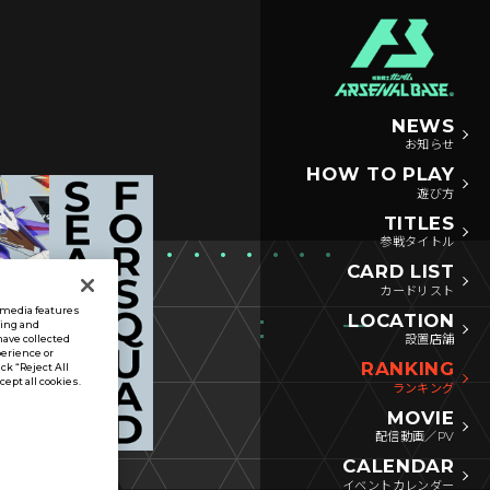
NEWS
お知らせ
HOW TO PLAY
遊び方
TITLES
参戦タイトル
CARD LIST
カードリスト
l media features
LOCATION
sing and
設置店舗
have collected
perience or
RANKING
ck “Reject All
ccept all cookies.
ランキング
MOVIE
配信動画／PV
CALENDAR
イベントカレンダー