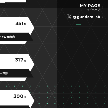
MY PAGE
マイページ
@gundam_ab
351
回
ジアム青森店
317
回
ー東部
300
回