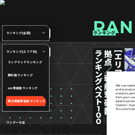
RAN
ランキング
ランキング[全国]
ランキング[エリア別]
ランクマッチランキング
勝利数ランキング
We use cookie
MS撃破数ランキング
and to analyz
analytics par
from your use
拠点戦艦撃破数ランキング
advertisement
Cookies” if yo
To customize 
ワンデー大会