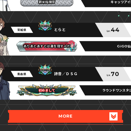
キャッツアイ
新米指揮官
新米指揮官
新米指揮官
44
とらと
宮城県
Lv.
GiGO
ありあとあすとは身を隠すんだ
ありあとあすとは身を隠すんだ
ありあとあすとは身を隠すんだ
70
詩音／ＤＳＧ
青森県
Lv.
ラウンドワンスタ
初めまして
初めまして
初めまして
MORE