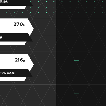
新川店
270
回
仙台
216
回
ジアム青森店