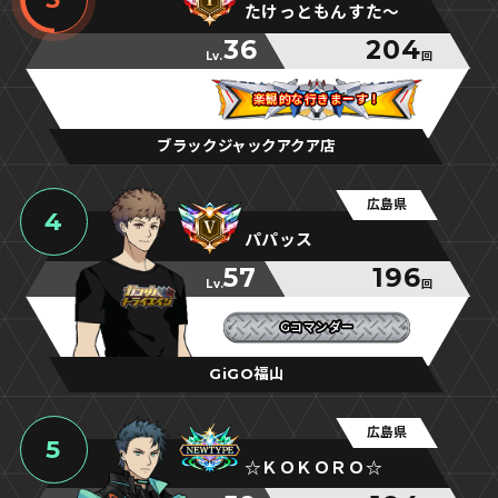
たけっともんすた～
36
204
Lv.
回
楽観的な行きまーす！
楽観的な行きまーす！
楽観的な行きまーす！
ブラックジャックアクア店
広島県
4
パパッス
57
196
Lv.
回
Gコマンダー
Gコマンダー
Gコマンダー
GiGO福山
広島県
5
☆ＫＯＫＯＲＯ☆