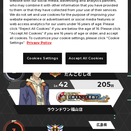
website with our social media, advertising and analytics partners,
広島県
who may combine it with other information that you have provided
1
to them or that they have collected from your use of their services.
たけち
We do not set and use cookies for the purpose of improving your
website experience or advertisement or social media features or
70
361
web access analytics for our users under 16 years of age. Please
Lv.
回
click “Reject All Cookies” if you are below the age of 16. Please click
“Accept All Cookies” if you are 16 years of age or older, and accept
新米指揮官
新米指揮官
新米指揮官
all cookies. To customize your cookie settings, please click “Cookie
Settings”.
Privacy Policy
福山メトロポリス
Cookies Settings
Accept All Cookies
広島県
2
だんごむし改
42
205
Lv.
回
花嫁をもっと寄越せ
花嫁をもっと寄越せ
花嫁をもっと寄越せ
ラウンドワン福山店
広島県
3