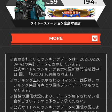
59
194
Lv.
回
新米指揮官
新米指揮官
新米指揮官
タイトーステーション広島本通店
MORE
※表示されているランキングデータは、2026.02.26
04:43の集計データを表示しています。
公式サイトのランキング表示の更新は開催期間中1
日1回、「10:00」に実施されます。
※ランキング上に表示されるコマンダー画像は、ラ
ンキング集計時点での最終プレイデータのものと
なります。
※機械の通信状況により、データが反映されない場
合がございますので予めご了承ください。
※公式サイトへのランキングデータの通信状況によ