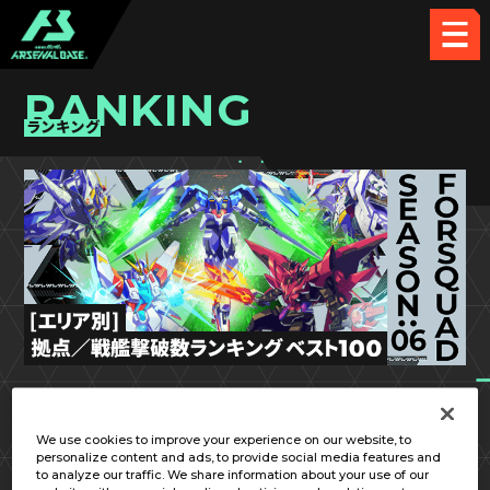
RANKING
ランキング
FQ SEASON:06
中国／四国
We use cookies to improve your experience on our website, to
personalize content and ads, to provide social media features and
to analyze our traffic. We share information about your use of our