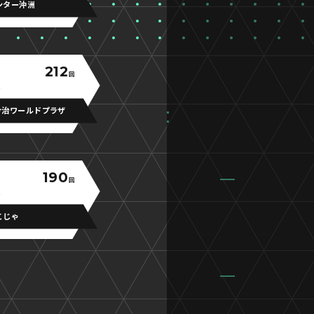
ンター沖洲
212
回
今治ワールドプラザ
190
回
こじゃ