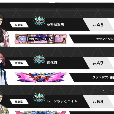
45
夜桜超旋風
広島県
Lv.
ラウンドワン
連勝を君に…託す…
連勝を君に…託す…
連勝を君に…託す…
47
四代目
徳島県
Lv.
ラウンドワン徳
こそレーン
こそレーン
こそレーン
63
レーンちょこエイム
徳島県
Lv.