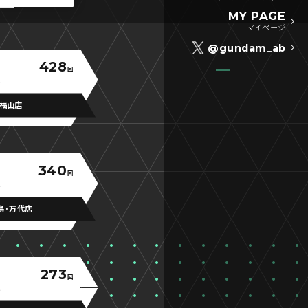
MY PAGE
マイページ
@gundam_ab
428
回
福山店
340
回
島･万代店
273
回