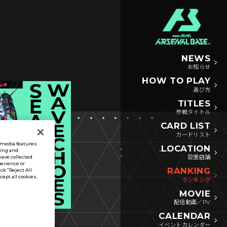
NEWS
お知らせ
HOW TO PLAY
遊び方
TITLES
参戦タイトル
CARD LIST
カードリスト
l media features
LOCATION
sing and
設置店舗
have collected
perience or
RANKING
ck “Reject All
ccept all cookies.
ランキング
MOVIE
配信動画／PV
CALENDAR
イベントカレンダー