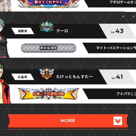
アポロゲームセ
教えてくれヤマト
教えてくれヤマト
教えてくれヤマト
43
クーロ
愛媛県
Lv.
タイトーFステーション
新米指揮官
新米指揮官
新米指揮官
41
たけっともんすた～
広島県
Lv.
アミパラこ
広島こそ可能性の獣
広島こそ可能性の獣
広島こそ可能性の獣
MORE