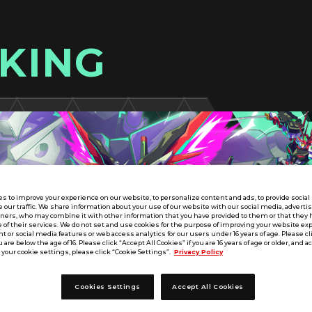
KING
s to improve your experience on our website, to personalize content and ads, to provide socia
e our traffic. We share information about your use of our website with our social media, adverti
tners, who may combine it with other information that you have provided to them or that they 
 of their services. We do not set and use cookies for the purpose of improving your website ex
 or social media features or web access analytics for our users under 16 years of age. Please cli
u are below the age of 16. Please click “Accept All Cookies” if you are 16 years of age or older, and a
your cookie settings, please click “Cookie Settings”.
Privacy Policy
Cookies Settings
Accept All Cookies
E SEASON:01
中国／四国