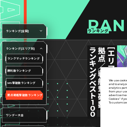
RAN
ランキング
ランキング[全国]
ランキング[エリア別]
ランクマッチランキング
勝利数ランキング
We use cookie
MS撃破数ランキング
and to analyz
analytics par
from your use
拠点戦艦撃破数ランキング
advertisement
Cookies” if yo
To customize 
ワンデー大会
V