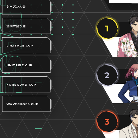
シーズン大会
1
全国大会予選
LINXTAGE CUP
UNITRIBE CUP
2
FORSQUAD CUP
WAVECHOES CUP
3