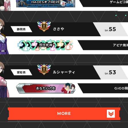
ゲームピコ
HADESオブMEPE
HADESオブMEPE
HADESオブMEPE
55
ささや
静岡県
Lv.
アピナ焼
怨念死神
怨念死神
怨念死神
53
ルシャーティ
愛知県
Lv.
GiGO
あなたに力を
あなたに力を
あなたに力を
MORE