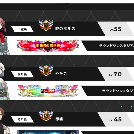
55
暁のホルス
三重県
Lv.
ラウンドワンスタジア
委員長の厭世観
委員長の厭世観
委員長の厭世観
70
やたこ
愛知県
Lv.
ラウンドワンスタジ
LX4優勝
LX4優勝
LX4優勝
45
赤座
岐阜県
Lv.