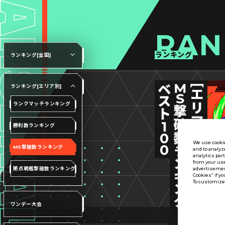
RAN
ランキング
ランキング[全国]
ランキング[エリア別]
ランクマッチランキング
勝利数ランキング
We use cookie
MS撃破数ランキング
and to analyz
analytics par
from your use
拠点戦艦撃破数ランキング
advertisement
Cookies” if yo
To customize 
ワンデー大会