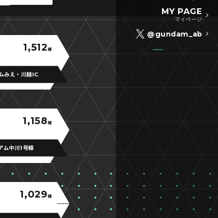
MY PAGE
マイページ
@gundam_ab
1,512
機
ムみえ・川越IC
1,158
機
アム中川1号線
1,029
機