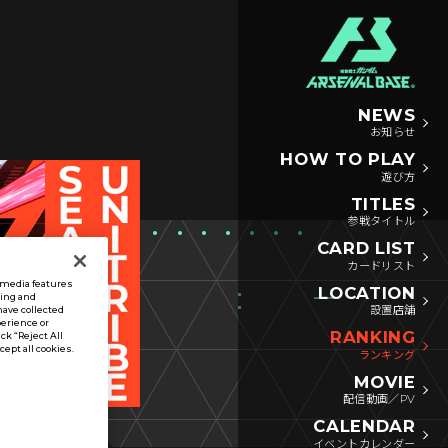
NEWS
お知らせ
HOW TO PLAY
遊び方
TITLES
参戦タイトル
CARD LIST
カードリスト
l media features
LOCATION
sing and
設置店舗
have collected
perience or
RANKING
ck “Reject All
ccept all cookies.
ランキング
MOVIE
配信動画／PV
CALENDAR
イベントカレンダー