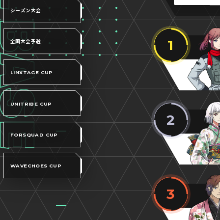
シーズン大会
1
全国大会予選
LINXTAGE CUP
UNITRIBE CUP
2
FORSQUAD CUP
WAVECHOES CUP
3