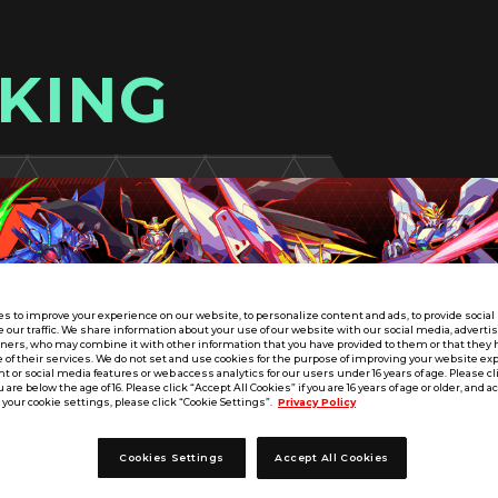
KING
s to improve your experience on our website, to personalize content and ads, to provide socia
e our traffic. We share information about your use of our website with our social media, adverti
tners, who may combine it with other information that you have provided to them or that they 
 of their services. We do not set and use cookies for the purpose of improving your website ex
 or social media features or web access analytics for our users under 16 years of age. Please cli
u are below the age of 16. Please click “Accept All Cookies” if you are 16 years of age or older, and a
your cookie settings, please click “Cookie Settings”.
Privacy Policy
Cookies Settings
Accept All Cookies
UT SEASON:02
東海