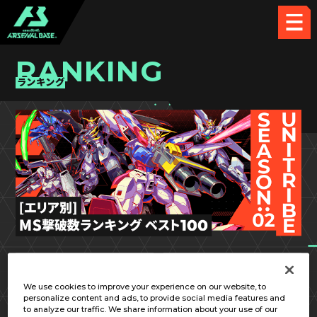
RANKING
ランキング
UT SEASON:02
関東②
We use cookies to improve your experience on our website, to
personalize content and ads, to provide social media features and
to analyze our traffic. We share information about your use of our