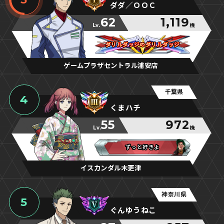
ダダ／ＯＯＣ
62
1,119
Lv.
機
ダリルダッジのダリルダッジ
ダリルダッジのダリルダッジ
ダリルダッジのダリルダッジ
ゲームプラザセントラル浦安店
千葉県
4
くまハチ
55
972
Lv.
機
ずっと好きよ
ずっと好きよ
ずっと好きよ
イスカンダル木更津
神奈川県
5
ぐんゆうねこ