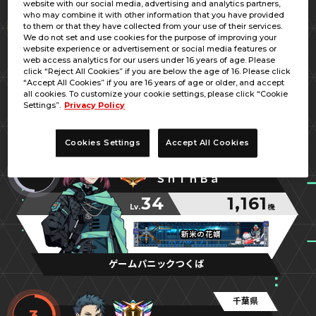
website with our social media, advertising and analytics partners,
千葉県
who may combine it with other information that you have provided
1
to them or that they have collected from your use of their services.
ショウ
We do not set and use cookies for the purpose of improving your
website experience or advertisement or social media features or
66
1,242
web access analytics for our users under 16 years of age. Please
Lv.
機
click “Reject All Cookies” if you are below the age of 16. Please click
“Accept All Cookies” if you are 16 years of age or older, and accept
主人公の赤服
主人公の赤服
主人公の赤服
all cookies. To customize your cookie settings, please click “Cookie
Settings”.
Privacy Policy
ゲームプラザセントラル浦安店
Cookies Settings
Accept All Cookies
茨城県
2
ＳｈｉｎＢａ
34
1,161
Lv.
機
新米の花婿
新米の花婿
新米の花婿
ゲームパニックつくば
千葉県
3