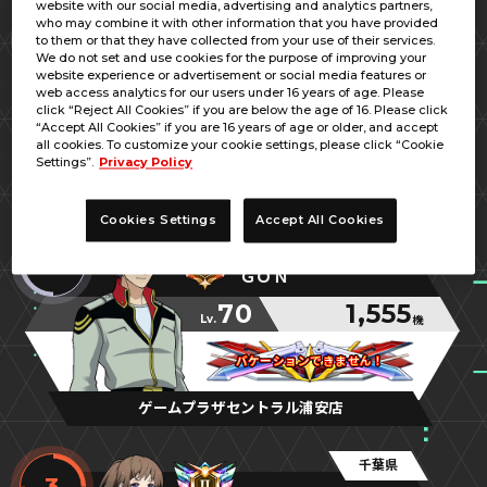
website with our social media, advertising and analytics partners,
神奈川県
who may combine it with other information that you have provided
1
to them or that they have collected from your use of their services.
あいうえお
We do not set and use cookies for the purpose of improving your
website experience or advertisement or social media features or
65
1,622
web access analytics for our users under 16 years of age. Please
Lv.
機
click “Reject All Cookies” if you are below the age of 16. Please click
“Accept All Cookies” if you are 16 years of age or older, and accept
ベアッガイFの攻撃的な妹
ベアッガイFの攻撃的な妹
ベアッガイFの攻撃的な妹
all cookies. To customize your cookie settings, please click “Cookie
Settings”.
Privacy Policy
GiGO相模大野
Cookies Settings
Accept All Cookies
千葉県
2
ＧＯＮ
70
1,555
Lv.
機
バケーションできません！
バケーションできません！
バケーションできません！
ゲームプラザセントラル浦安店
千葉県
3