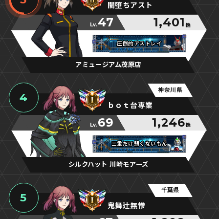
闇堕ちアスト
47
1,401
Lv.
機
圧倒的アストレイ
圧倒的アストレイ
圧倒的アストレイ
アミュージアム茂原店
神奈川県
4
ｂｏｔ台専業
69
1,246
Lv.
機
三重だけ弱くないもん
三重だけ弱くないもん
三重だけ弱くないもん
シルクハット 川崎モアーズ
千葉県
5
鬼舞辻無惨