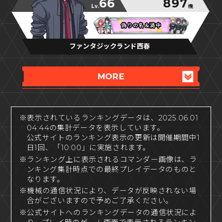
66
897
Lv.
機
偽りの名＆渦中
偽りの名＆渦中
偽りの名＆渦中
ファンタジックランド西春
MORE
※表示されているランキングデータは、2025.06.01
04:44の集計データを表示しています。
公式サイトのランキング表示の更新は開催期間中1
日1回、「10:00」に実施されます。
※ランキング上に表示されるコマンダー画像は、ラ
ンキング集計時点での最終プレイデータのものと
なります。
※機械の通信状況により、データが反映されない場
合がございますので予めご了承ください。
※公式サイトへのランキングデータの通信状況によ