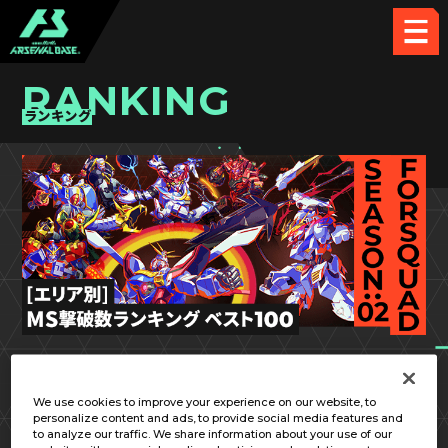
RANKING
ランキング
FQ SEASON:02
東海
We use cookies to improve your experience on our website, to
personalize content and ads, to provide social media features and
to analyze our traffic. We share information about your use of our