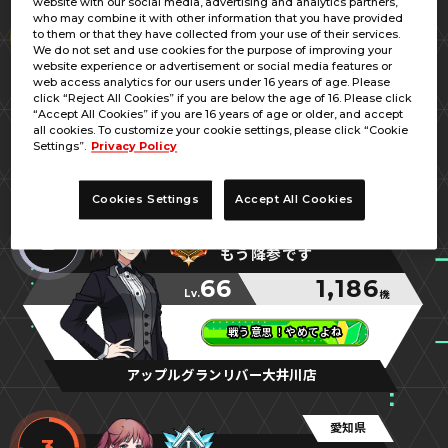
website with our social media, advertising and analytics partners,
愛知県
who may combine it with other information that you have provided
1
to them or that they have collected from your use of their services.
やたこ
We do not set and use cookies for the purpose of improving your
website experience or advertisement or social media features or
70
1,197
web access analytics for our users under 16 years of age. Please
Lv.
機
click “Reject All Cookies” if you are below the age of 16. Please click
“Accept All Cookies” if you are 16 years of age or older, and accept
ありがとう
ありがとう
ありがとう
all cookies. To customize your cookie settings, please click “Cookie
Settings”.
Privacy Policy
名古屋レジャーランド内田橋
Cookies Settings
Accept All Cookies
静岡県
2
もう降参です
66
1,186
Lv.
機
戦う意思！やめてよね
戦う意思！やめてよね
戦う意思！やめてよね
アップルグランリバー大井川店
愛知県
3