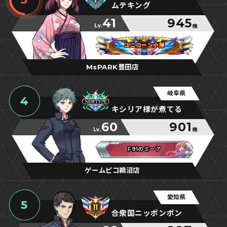
ムテキング
41
945
Lv.
機
ユニコーン小隊
ユニコーン小隊
ユニコーン小隊
MsPARK豊田店
岐阜県
4
キシリア様が煮てる
60
901
Lv.
機
F91のミーア
F91のミーア
F91のミーア
ゲームピコ鵜沼店
愛知県
5
合衆国ニッポンポン