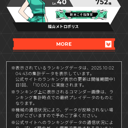
40
752
Lv.
機
新米こそ指揮官
新米こそ指揮官
新米こそ指揮官
福山メトロポリス
MORE
※表示されているランキングデータは、2025.10.02
04:43の集計データを表示しています。
公式サイトのランキング表示の更新は開催期間中1
日1回、「10:00」に実施されます。
※ランキング上に表示されるコマンダー画像は、ラ
ンキング集計時点での最終プレイデータのものと
なります。
※機械の通信状況により、データが反映されない場
合がございますので予めご了承ください。
※公式サイトへのランキングデータの通信状況によ