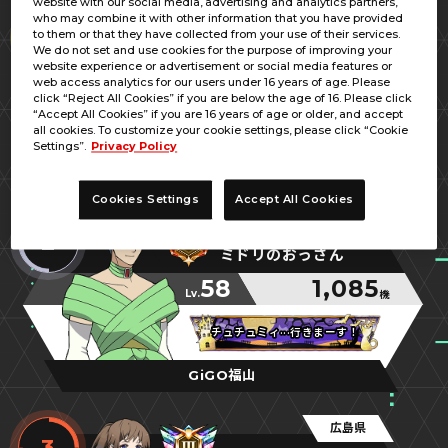
website with our social media, advertising and analytics partners,
広島県
who may combine it with other information that you have provided
1
to them or that they have collected from your use of their services.
たけち
We do not set and use cookies for the purpose of improving your
website experience or advertisement or social media features or
70
1,258
web access analytics for our users under 16 years of age. Please
Lv.
機
click “Reject All Cookies” if you are below the age of 16. Please click
“Accept All Cookies” if you are 16 years of age or older, and accept
新米指揮官
新米指揮官
新米指揮官
all cookies. To customize your cookie settings, please click “Cookie
Settings”.
Privacy Policy
福山メトロポリス
Cookies Settings
Accept All Cookies
広島県
2
ミドリのおっさん
58
1,085
Lv.
機
チュチュミィ···行きまーす！
チュチュミィ···行きまーす！
チュチュミィ···行きまーす！
GiGO福山
広島県
3