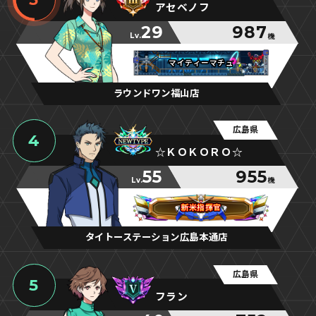
アセベノフ
29
987
Lv.
機
マイティーマチュ
マイティーマチュ
マイティーマチュ
ラウンドワン福山店
広島県
4
☆ＫＯＫＯＲＯ☆
55
955
Lv.
機
新米指揮官
新米指揮官
新米指揮官
タイトーステーション広島本通店
広島県
5
フラン