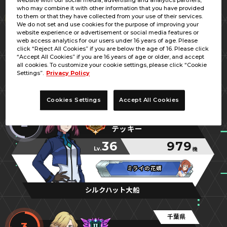
website with our social media, advertising and analytics partners,
who may combine it with other information that you have provided
千葉県
1
to them or that they have collected from your use of their services.
ＧＯＮ
We do not set and use cookies for the purpose of improving your
website experience or advertisement or social media features or
70
1,704
web access analytics for our users under 16 years of age. Please
Lv.
機
click “Reject All Cookies” if you are below the age of 16. Please click
“Accept All Cookies” if you are 16 years of age or older, and accept
バケーションできません！
バケーションできません！
バケーションできません！
all cookies. To customize your cookie settings, please click “Cookie
Settings”.
Privacy Policy
ゲームプラザセントラル浦安店
Cookies Settings
Accept All Cookies
神奈川県
2
テッキー
36
979
Lv.
機
ミライの花婿
ミライの花婿
ミライの花婿
シルクハット大船
千葉県
3