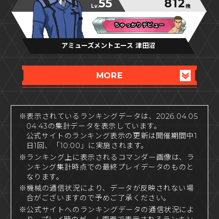
55
812
Lv.
機
ちゃっかりデビュー
ちゃっかりデビュー
ちゃっかりデビュー
アミューズメントエース 津田沼
MORE
※表示されているランキングデータは、2026.04.05
04:43の集計データを表示しています。
公式サイトのランキング表示の更新は開催期間中1
日1回、「10:00」に実施されます。
※ランキング上に表示されるコマンダー画像は、ラ
ンキング集計時点での最終プレイデータのものと
なります。
※機械の通信状況により、データが反映されない場
合がございますので予めご了承ください。
※公式サイトへのランキングデータの通信状況によ