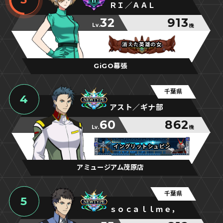
ＲＩ／ＡＡＬ
32
913
Lv.
機
消えた英雄の女
消えた英雄の女
消えた英雄の女
GiGO幕張
千葉県
4
アスト／ギナ部
60
862
Lv.
機
イングリットシュピン
イングリットシュピン
イングリットシュピン
アミュージアム茂原店
千葉県
5
ｓｏｃａｌｌｍｅ，