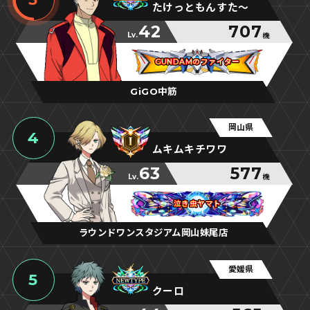
たけっともんすた～
42
707
Lv.
機
GUNDAMのファイター
GUNDAMのファイター
GUNDAMのファイター
GiGO中筋
岡山県
4
ムキムキチワワ
63
577
Lv.
機
泣き虫ヤマト
泣き虫ヤマト
泣き虫ヤマト
ラウンドワンスタジアム岡山妹尾店
愛媛県
5
クーロ