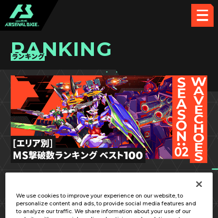
RANKING
ランキング
VE SEASON:02
中国／四国
We use cookies to improve your experience on our website, to
personalize content and ads, to provide social media features and
to analyze our traffic. We share information about your use of our