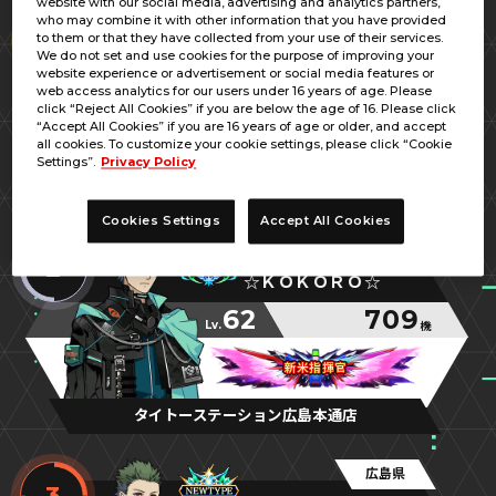
website with our social media, advertising and analytics partners,
広島県
who may combine it with other information that you have provided
1
to them or that they have collected from your use of their services.
ウソだといってよ砂糖
We do not set and use cookies for the purpose of improving your
website experience or advertisement or social media features or
70
1,030
web access analytics for our users under 16 years of age. Please
Lv.
機
click “Reject All Cookies” if you are below the age of 16. Please click
“Accept All Cookies” if you are 16 years of age or older, and accept
ティッシュ忘れないよ…
ティッシュ忘れないよ…
ティッシュ忘れないよ…
all cookies. To customize your cookie settings, please click “Cookie
Settings”.
Privacy Policy
アミパラ神辺店
Cookies Settings
Accept All Cookies
広島県
2
☆ＫＯＫＯＲＯ☆
62
709
Lv.
機
新米指揮官
新米指揮官
新米指揮官
タイトーステーション広島本通店
広島県
3