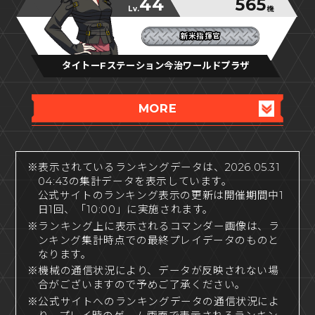
44
565
Lv.
機
新米指揮官
新米指揮官
新米指揮官
タイトーFステーション今治ワールドプラザ
MORE
※表示されているランキングデータは、2026.05.31
04:43の集計データを表示しています。
公式サイトのランキング表示の更新は開催期間中1
日1回、「10:00」に実施されます。
※ランキング上に表示されるコマンダー画像は、ラ
ンキング集計時点での最終プレイデータのものと
なります。
※機械の通信状況により、データが反映されない場
合がございますので予めご了承ください。
※公式サイトへのランキングデータの通信状況によ