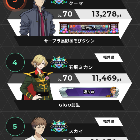
クーマ
70
13,278
Lv.
pt
長野の人
長野の人
長野の人
サープラ長野あそびタウン
福井県
4
五飛ミ力ン
70
11,469
Lv.
pt
過ちは
過ちは
過ちは
GiGO武生
福井県
5
スカイ