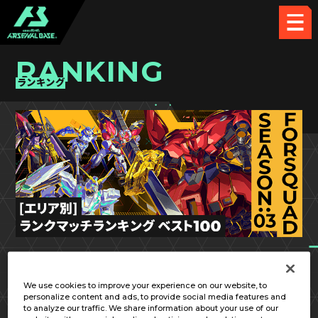
RANKING
ランキング
FQ SEASON:03
北陸／甲信越
We use cookies to improve your experience on our website, to
personalize content and ads, to provide social media features and
to analyze our traffic. We share information about your use of our