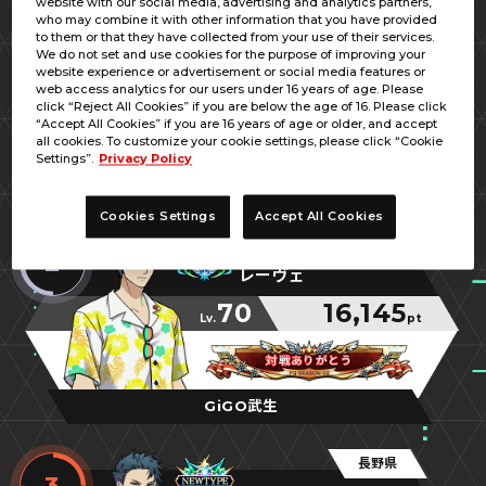
website with our social media, advertising and analytics partners,
富山県
who may combine it with other information that you have provided
1
to them or that they have collected from your use of their services.
鹿角
We do not set and use cookies for the purpose of improving your
website experience or advertisement or social media features or
70
18,859
web access analytics for our users under 16 years of age. Please
Lv.
pt
click “Reject All Cookies” if you are below the age of 16. Please click
“Accept All Cookies” if you are 16 years of age or older, and accept
キラ☆キラ
キラ☆キラ
キラ☆キラ
all cookies. To customize your cookie settings, please click “Cookie
Settings”.
Privacy Policy
アピナ富山豊田店
Cookies Settings
Accept All Cookies
福井県
2
レーヴェ
70
16,145
Lv.
pt
対戦ありがとう
対戦ありがとう
対戦ありがとう
GiGO武生
長野県
3