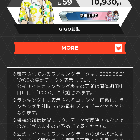
59
10,930
Lv.
pt
新米指揮官
新米指揮官
新米指揮官
GiGO武生
MORE
※表示されているランキングデータは、2025.08.21
10:00の集計データを表示しています。
公式サイトのランキング表示の更新は開催期間中1
日1回、「10:00」に実施されます。
※ランキング上に表示されるコマンダー画像は、ラ
ンキング集計時点での最終プレイデータのものと
なります。
※機械の通信状況により、データが反映されない場
合がございますので予めご了承ください。
※公式サイトへのランキングデータの通信状況によ