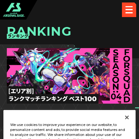
RANKING
ランキング
FQ SEASON:04
関東①
We use cookies to improve your experience on our website, to
personalize content and ads, to provide social media features and
to analyze our traffic. We share information about your use of our