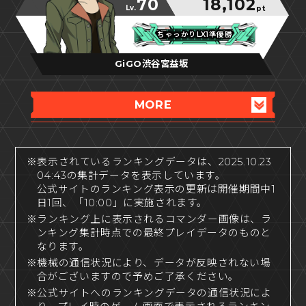
70
18,102
Lv.
pt
ちゃっかりLX1準優勝
ちゃっかりLX1準優勝
ちゃっかりLX1準優勝
GiGO渋谷宮益坂
MORE
※表示されているランキングデータは、2025.10.23
04:43の集計データを表示しています。
公式サイトのランキング表示の更新は開催期間中1
日1回、「10:00」に実施されます。
※ランキング上に表示されるコマンダー画像は、ラ
ンキング集計時点での最終プレイデータのものと
なります。
※機械の通信状況により、データが反映されない場
合がございますので予めご了承ください。
※公式サイトへのランキングデータの通信状況によ