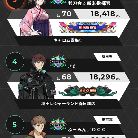
老刃会☆新米指揮官
70
18,418
Lv.
pt
新米指揮官
新米指揮官
新米指揮官
キャロム青梅店
埼玉県
4
きた
68
18,296
Lv.
pt
オタク撲滅
オタク撲滅
オタク撲滅
埼玉レジャーランド春日部店
東京都
5
ふーみん／ＯＣＣ