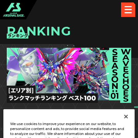
RANKING
ランキング
VE SEASON:01
近畿
We use cookies to improve your experience on our website, to
personalize content and ads, to provide social media features and
to analyze our traffic. We share information about your use of our