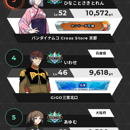
ひなことさきとれん
52
10,572
Lv.
pt
セシリーが花嫁
セシリーが花嫁
セシリーが花嫁
バンダイナムコ Cross Store 京都
兵庫県
4
いわせ
46
9,618
Lv.
pt
兵庫
兵庫
兵庫
GiGO三宮北口
大阪府
5
あゆむ