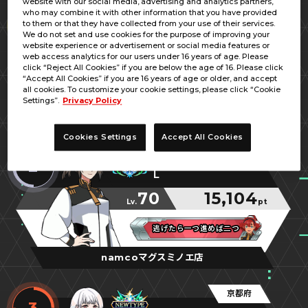
website with our social media, advertising and analytics partners,
兵庫県
who may combine it with other information that you have provided
1
to them or that they have collected from your use of their services.
キルト／流星軍団
We do not set and use cookies for the purpose of improving your
website experience or advertisement or social media features or
70
15,727
web access analytics for our users under 16 years of age. Please
Lv.
pt
click “Reject All Cookies” if you are below the age of 16. Please click
“Accept All Cookies” if you are 16 years of age or older, and accept
流星☆FQ6準優勝
流星☆FQ6準優勝
流星☆FQ6準優勝
all cookies. To customize your cookie settings, please click “Cookie
Settings”.
Privacy Policy
ラウンドワン伊丹店
Cookies Settings
Accept All Cookies
大阪府
2
Ｌ
70
15,104
Lv.
pt
逃げたら一つ進めば二つ
逃げたら一つ進めば二つ
逃げたら一つ進めば二つ
namcoマグスミノエ店
京都府
3