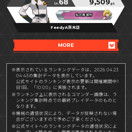
68
9,509
Lv.
pt
私の居場所
私の居場所
私の居場所
FeedyA茨木店
MORE
※表示されているランキングデータは、2026.04.23
04:43の集計データを表示しています。
公式サイトのランキング表示の更新は開催期間中1
日1回、「10:00」に実施されます。
※ランキング上に表示されるコマンダー画像は、ラ
ンキング集計時点での最終プレイデータのものと
なります。
※機械の通信状況により、データが反映されない場
合がございますので予めご了承ください。
※公式サイトへのランキングデータの通信状況によ