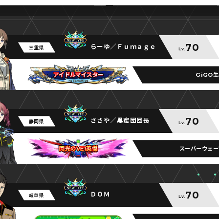
70
らーゆ／Ｆｕｍａｇｅ
三重県
Lv.
GiGO
アイドルマイスター
アイドルマイスター
アイドルマイスター
70
ささや／黒蜜団団長
静岡県
Lv.
スーパーウェー
閃光のVE1英傑
閃光のVE1英傑
閃光のVE1英傑
70
ＤＯＭ
岐阜県
Lv.