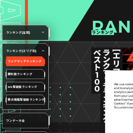
RAN
ランキング
ランキング[全国]
ランキング[エリア別]
ランクマッチランキング
勝利数ランキング
We use cookie
MS撃破数ランキング
and to analyz
analytics par
from your use
拠点戦艦撃破数ランキング
advertisement
Cookies” if yo
To customize 
ワンデー大会