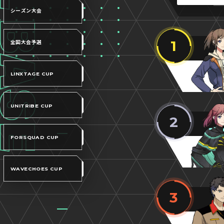
シーズン大会
1
全国大会予選
LINXTAGE CUP
UNITRIBE CUP
2
FORSQUAD CUP
WAVECHOES CUP
3