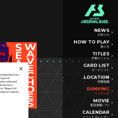
NEWS
お知らせ
HOW TO PLAY
遊び方
TITLES
参戦タイトル
CARD LIST
カードリスト
l media features
LOCATION
sing and
設置店舗
have collected
perience or
RANKING
ck “Reject All
ccept all cookies.
ランキング
MOVIE
配信動画／PV
CALENDAR
イベントカレンダー