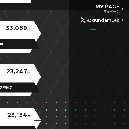
MY PAGE
マイページ
@gundam_ab
33,089
pt
生桑
23,247
pt
ブ静岡店
23,134
pt