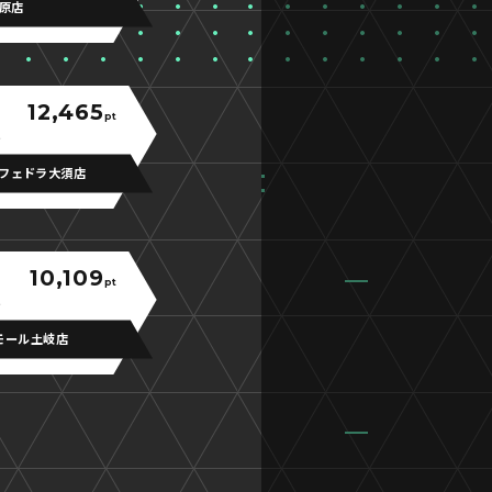
原店
12,465
pt
フェドラ大須店
10,109
pt
ンモール土岐店