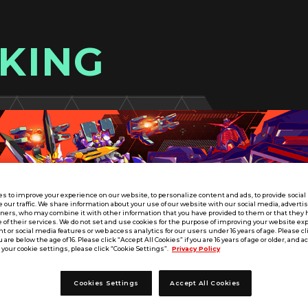
KING
s to improve your experience on our website, to personalize content and ads, to provide socia
e our traffic. We share information about your use of our website with our social media, adverti
tners, who may combine it with other information that you have provided to them or that they 
 of their services. We do not set and use cookies for the purpose of improving your website ex
 or social media features or web access analytics for our users under 16 years of age. Please cli
u are below the age of 16. Please click “Accept All Cookies” if you are 16 years of age or older, and a
your cookie settings, please click “Cookie Settings”.
Privacy Policy
Cookies Settings
Accept All Cookies
VE SEASON:02
東海