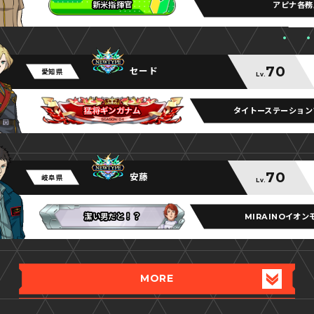
アピナ各務
新米指揮官
新米指揮官
新米指揮官
70
セード
愛知県
Lv.
タイトーステーション
猛将ギンガナム
猛将ギンガナム
猛将ギンガナム
70
安藤
岐阜県
Lv.
MIRAINOイオ
潔い男だと！？
潔い男だと！？
潔い男だと！？
MORE