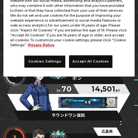
website with our social media, advertising and analytics partners,
広島県
who may combine it with other information that you have provided
1
to them or that they have collected from your use of their services.
キジトラ／ＵＣＣ
We do not set and use cookies for the purpose of improving your
website experience or advertisement or social media features or
70
15,035
web access analytics for our users under 16 years of age. Please
Lv.
pt
click “Reject All Cookies” if you are below the age of 16. Please click
“Accept All Cookies” if you are 16 years of age or older, and accept
広島の虎
広島の虎
広島の虎
all cookies. To customize your cookie settings, please click “Cookie
Settings”.
Privacy Policy
GiGO福山
Cookies Settings
Accept All Cookies
高知県
2
ポン
70
14,501
Lv.
pt
吾輩
吾輩
吾輩
ラウンドワン高知
広島県
3