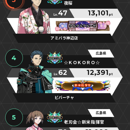
夜桜
47
13,101
Lv.
pt
クルクルクルーゼ
クルクルクルーゼ
クルクルクルーゼ
アミパラ神辺店
広島県
4
☆ＫＯＫＯＲＯ☆
62
12,391
Lv.
pt
新米指揮官
新米指揮官
新米指揮官
ビバーチャ
広島県
5
老刃会☆新米指揮官