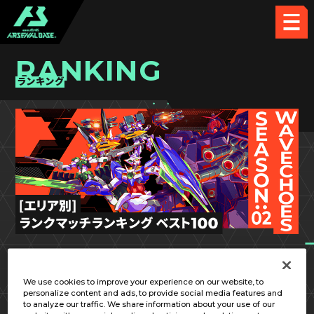
RANKING
ランキング
VE SEASON:02
中国／四国
We use cookies to improve your experience on our website, to
personalize content and ads, to provide social media features and
to analyze our traffic. We share information about your use of our