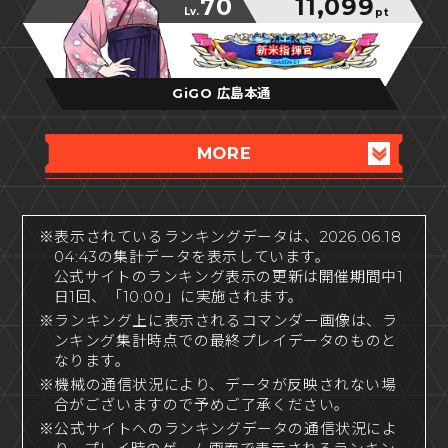
70
11,099
Lv.
pt
新米指揮官
新米指揮官
新米指揮官
GiGO 広島本通
MORE
※表示されているランキングデータは、2026.06.18
04:43の集計データを表示しています。
公式サイトのランキング表示の更新は開催期間中1
日1回、「10:00」に実施されます。
※ランキング上に表示されるコマンダー画像は、ラ
ンキング集計時点での最終プレイデータのものと
なります。
※機械の通信状況により、データが反映されない場
合がございますので予めご了承ください。
※公式サイトへのランキングデータの通信状況によ