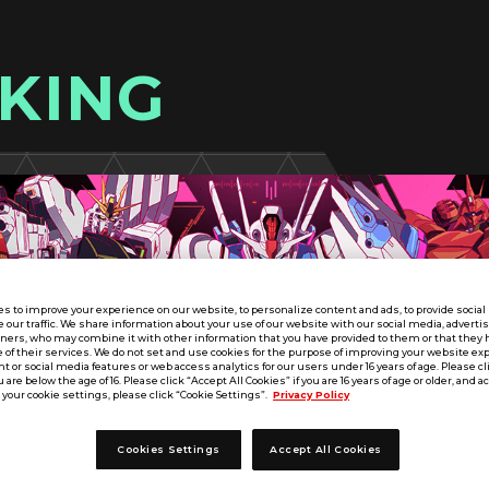
KING
s to improve your experience on our website, to personalize content and ads, to provide socia
e our traffic. We share information about your use of our website with our social media, adverti
tners, who may combine it with other information that you have provided to them or that they 
 of their services. We do not set and use cookies for the purpose of improving your website ex
 or social media features or web access analytics for our users under 16 years of age. Please cli
u are below the age of 16. Please click “Accept All Cookies” if you are 16 years of age or older, and a
your cookie settings, please click “Cookie Settings”.
Privacy Policy
Cookies Settings
Accept All Cookies
SEASON:04
近畿