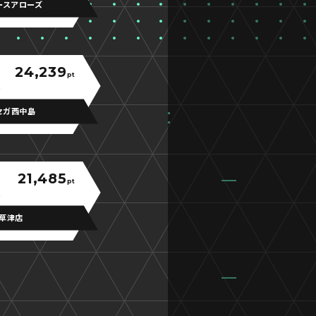
ースアローズ
24,239
pt
セガ西中島
21,485
pt
草津店