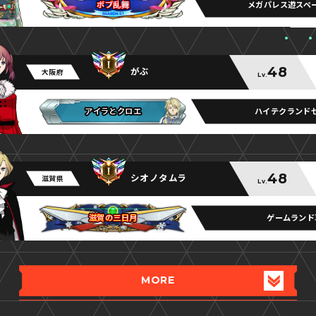
メガパレス遊スペ
ボブ乱舞
ボブ乱舞
ボブ乱舞
48
がぶ
大阪府
Lv.
ハイテクランド
アイラとクロエ
アイラとクロエ
アイラとクロエ
48
シオノタムラ
滋賀県
Lv.
ゲームランド
滋賀の三日月
滋賀の三日月
滋賀の三日月
MORE