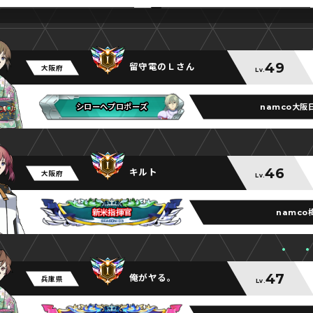
49
留守電のＬさん
大阪府
Lv.
namco大阪
シローへプロポーズ
シローへプロポーズ
シローへプロポーズ
46
キルト
大阪府
Lv.
namco
新米指揮官
新米指揮官
新米指揮官
47
俺がヤる。
兵庫県
Lv.