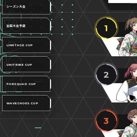
シーズン大会
1
全国大会予選
LINXTAGE CUP
UNITRIBE CUP
2
FORSQUAD CUP
WAVECHOES CUP
3