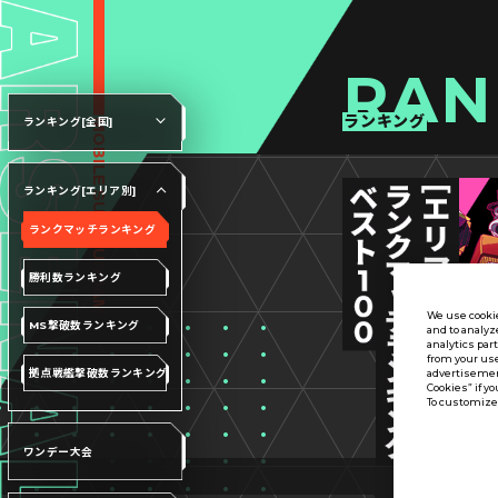
RAN
ランキング
ランキング[全国]
ランキング[エリア別]
ランクマッチランキング
勝利数ランキング
We use cookie
MS撃破数ランキング
and to analyz
analytics par
from your use
拠点戦艦撃破数ランキング
advertisement
Cookies” if yo
To customize 
ワンデー大会