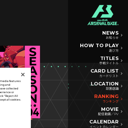
NEWS
お知らせ
HOW TO PLAY
遊び方
TITLES
参戦タイトル
CARD LIST
カードリスト
l media features
LOCATION
sing and
設置店舗
have collected
perience or
RANKING
ck “Reject All
ccept all cookies.
ランキング
MOVIE
配信動画／PV
CALENDAR
イベントカレンダー