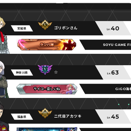
40
ゴリポンさん
宮城県
Lv.
SOYU GAME F
ランバ隊
ランバ隊
ランバ隊
63
☆
神奈川県
Lv.
GiGO海
サイコ···哀しいね
サイコ···哀しいね
サイコ···哀しいね
45
二代目アカツキ
福島県
Lv.