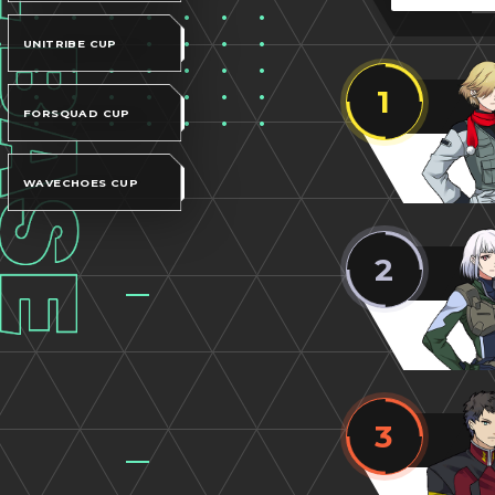
UNITRIBE CUP
1
FORSQUAD CUP
WAVECHOES CUP
2
3