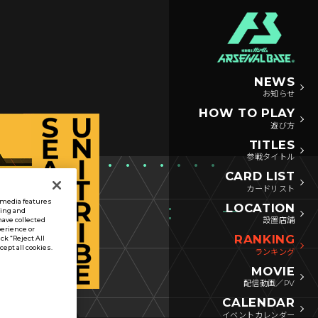
NEWS
お知らせ
HOW TO PLAY
遊び方
TITLES
参戦タイトル
CARD LIST
カードリスト
l media features
LOCATION
sing and
設置店舗
have collected
perience or
RANKING
ck “Reject All
ccept all cookies.
ランキング
MOVIE
配信動画／PV
CALENDAR
イベントカレンダー