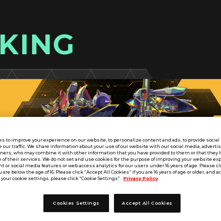
KING
s to improve your experience on our website, to personalize content and ads, to provide socia
e our traffic. We share information about your use of our website with our social media, adverti
tners, who may combine it with other information that you have provided to them or that they 
 of their services. We do not set and use cookies for the purpose of improving your website ex
 or social media features or web access analytics for our users under 16 years of age. Please cli
u are below the age of 16. Please click “Accept All Cookies” if you are 16 years of age or older, and a
your cookie settings, please click “Cookie Settings”.
Privacy Policy
Cookies Settings
Accept All Cookies
UT SEASON:03
第1回