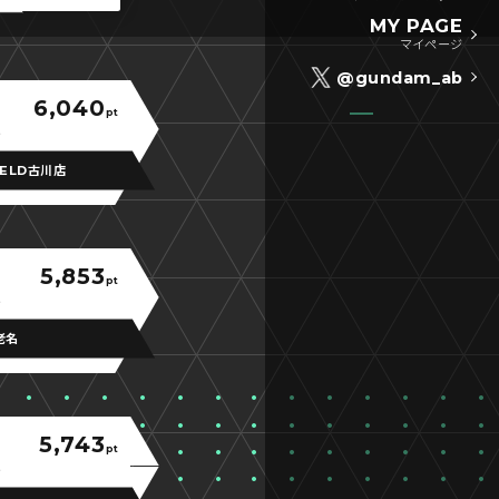
MY PAGE
マイページ
@gundam_ab
6,040
pt
IELD古川店
5,853
pt
老名
5,743
pt