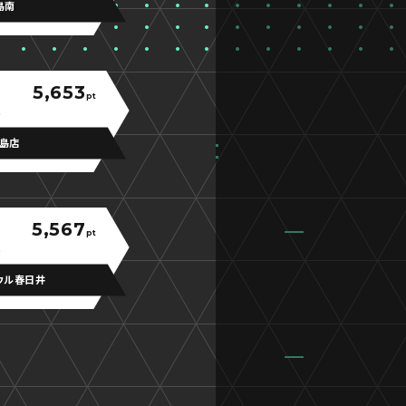
島南
5,653
pt
松島店
5,567
pt
ウル春日井