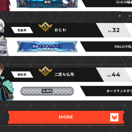
GiGO福
激戦
激戦
激戦
32
おとわ
徳島県
Lv.
PALO小
徳島ですありがとう
徳島ですありがとう
徳島ですありがとう
44
二度も仏陀
愛知県
Lv.
オークランドボ
指揮官
指揮官
指揮官
MORE