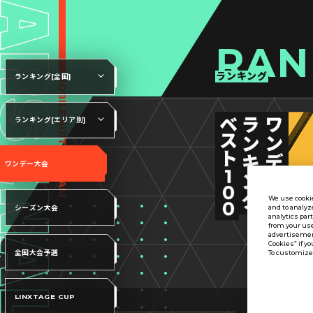
RAN
ランキング
ランキング[全国]
ランキング[エリア別]
ワンデー大会
We use cookie
and to analyz
シーズン大会
analytics par
from your use
advertisement
Cookies” if yo
全国大会予選
To customize 
LINXTAGE CUP