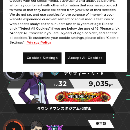
website with our social media, advertising and analytics partners,
大阪府
who may combine it with other information that you have provided
1
to them or that they have collected from your use of their services.
＝Ｍαｙδ。
We do not set and use cookies for the purpose of improving your
website experience or advertisement or social media features or
69
12,033
web access analytics for our users under 16 years of age. Please
Lv.
pt
click “Reject All Cookies” if you are below the age of 16. Please click
“Accept All Cookies” if you are 16 years of age or older, and accept
あなたに力を！
あなたに力を！
あなたに力を！
all cookies. To customize your cookie settings, please click “Cookie
Settings”.
Privacy Policy
フタバボウル関大前店
Cookies Settings
Accept All Cookies
和歌山県
2
アサフィー・Ｎ・Ｅ
32
9,035
Lv.
pt
可能性の獣イイぞ～
可能性の獣イイぞ～
可能性の獣イイぞ～
ラウンドワンスタジアム和歌山
東京都
3