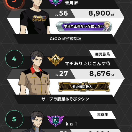
青月昇
56
8,900
Lv.
pt
本当の正義なら存在しない
本当の正義なら存在しない
本当の正義なら存在しない
GiGO渋谷宮益坂
鹿児島県
4
マチあり☆じごんす侍
27
8,676
Lv.
pt
俺の機関最大！
俺の機関最大！
俺の機関最大！
サープラ鹿屋あそびタウン
東京都
5
ｋａｉ