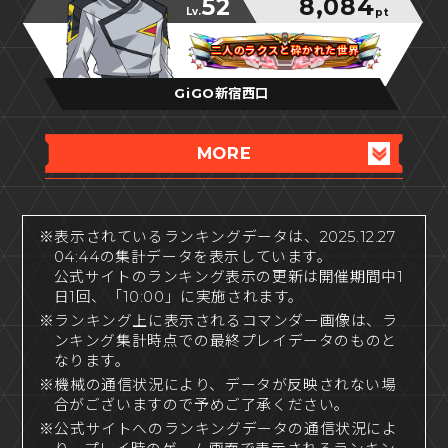
52
8,084
Lv.
pt
二人のラクスと砕かれた世界
二人のラクスと砕かれた世界
二人のラクスと砕かれた世界
GiGO新宿西口
MORE
※表示されているランキングデータは、2025.12.27
04:44の集計データを表示しています。
公式サイトのランキング表示の更新は開催期間中1
日1回、「10:00」に実施されます。
※ランキング上に表示されるコマンダー画像は、ラ
ンキング集計時点での最終プレイデータのものと
なります。
※機械の通信状況により、データが反映されない場
合がございますので予めご了承ください。
※公式サイトへのランキングデータの通信状況によ