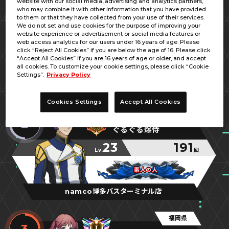
website with our social media, advertising and analytics partners,
大分県
who may combine it with other information that you have provided
1
to them or that they have collected from your use of their services.
蹴魂☆負犬王☆バティ
We do not set and use cookies for the purpose of improving your
website experience or advertisement or social media features or
22
196
web access analytics for our users under 16 years of age. Please
Lv.
回
click “Reject All Cookies” if you are below the age of 16. Please click
“Accept All Cookies” if you are 16 years of age or older, and accept
ノリノリならここまでです
ノリノリならここまでです
ノリノリならここまでです
all cookies. To customize your cookie settings, please click “Cookie
Settings”.
Privacy Policy
プラサカプコン大分店
Cookies Settings
Accept All Cookies
福岡県
2
ぐるぐる爆侍
23
191
Lv.
回
素人の人
素人の人
素人の人
namco博多バスターミナル店
福岡県
3