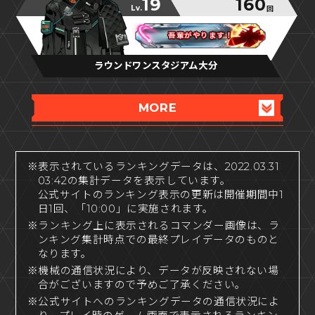
19
160
Lv.
回
吾輩がやります！
吾輩がやります！
吾輩がやります！
ラウンドワンスタジアム大分
MORE
※表示されているランキングデータは、2022.03.31
03:42の集計データを表示しています。
公式サイトのランキング表示の更新は開催期間中1
日1回、「10:00」に実施されます。
※ランキング上に表示されるコマンダー画像は、ラ
ンキング集計時点での最終プレイデータのものと
なります。
※機械の通信状況により、データが反映されない場
合がございますので予めご了承ください。
※公式サイトへのランキングデータの通信状況によ