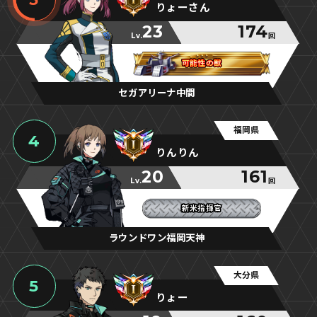
りょーさん
23
174
Lv.
回
可能性の獣
可能性の獣
可能性の獣
セガアリーナ中間
福岡県
4
りんりん
20
161
Lv.
回
新米指揮官
新米指揮官
新米指揮官
ラウンドワン福岡天神
大分県
5
りょー