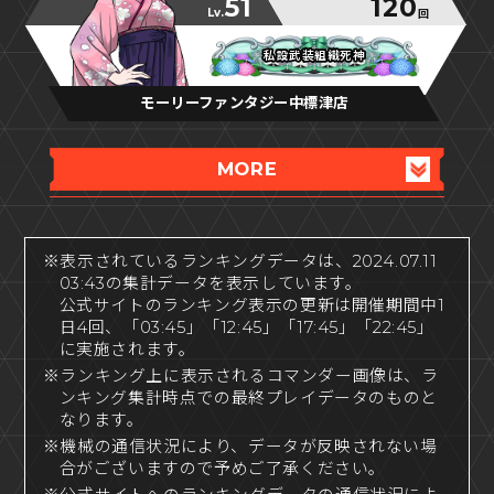
51
120
Lv.
回
私設武装組織死神
私設武装組織死神
私設武装組織死神
モーリーファンタジー中標津店
MORE
※表示されているランキングデータは、2024.07.11
03:43の集計データを表示しています。
公式サイトのランキング表示の更新は開催期間中1
日4回、「03:45」「12:45」「17:45」「22:45」
に実施されます。
※ランキング上に表示されるコマンダー画像は、ラ
ンキング集計時点での最終プレイデータのものと
なります。
※機械の通信状況により、データが反映されない場
合がございますので予めご了承ください。