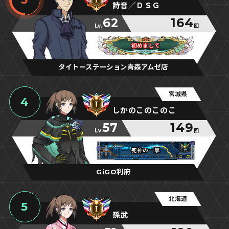
詩音／ＤＳＧ
62
164
Lv.
回
初めまして
初めまして
初めまして
タイトーステーション青森アムゼ店
宮城県
4
しかのこのこのこ
57
149
Lv.
回
死神の一撃
死神の一撃
死神の一撃
GiGO利府
北海道
5
孫武