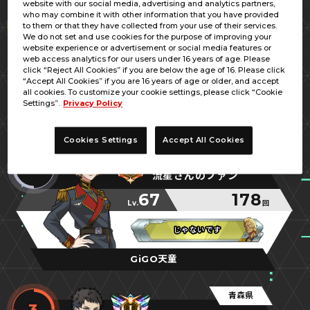
website with our social media, advertising and analytics partners,
青森県
who may combine it with other information that you have provided
1
to them or that they have collected from your use of their services.
だむ
We do not set and use cookies for the purpose of improving your
website experience or advertisement or social media features or
70
264
web access analytics for our users under 16 years of age. Please
Lv.
回
click “Reject All Cookies” if you are below the age of 16. Please click
“Accept All Cookies” if you are 16 years of age or older, and accept
舞い降りる剣彗星
舞い降りる剣彗星
舞い降りる剣彗星
all cookies. To customize your cookie settings, please click “Cookie
Settings”.
Privacy Policy
ラウンドワンスタジアム青森店
Cookies Settings
Accept All Cookies
山形県
2
流星さんのファン
67
178
Lv.
回
じゃないです
じゃないです
じゃないです
GiGO天童
青森県
3