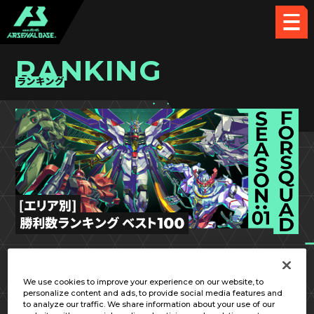
RANKING
ランキング
FQ SEASON:01
九州／沖縄
We use cookies to improve your experience on our website, to
personalize content and ads, to provide social media features and
to analyze our traffic. We share information about your use of our