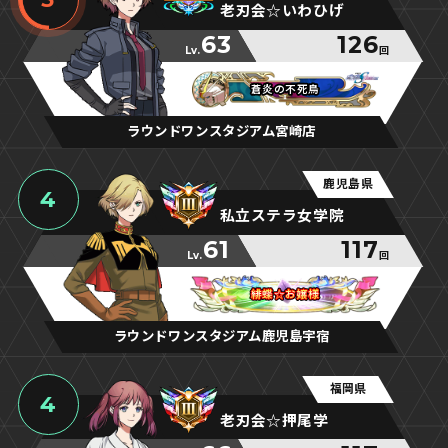
老刃会☆いわひげ
63
126
Lv.
回
蒼炎の不死鳥
蒼炎の不死鳥
蒼炎の不死鳥
ラウンドワンスタジアム宮崎店
鹿児島県
4
私立ステラ女学院
61
117
Lv.
回
緋蝶☆お嬢様
緋蝶☆お嬢様
緋蝶☆お嬢様
ラウンドワンスタジアム鹿児島宇宿
福岡県
4
老刃会☆押尾学