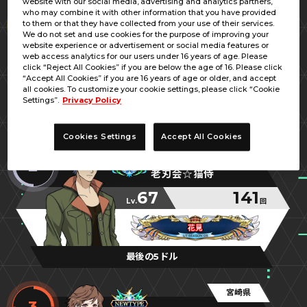
website with our social media, advertising and analytics partners,
鹿児島県
who may combine it with other information that you have provided
1
to them or that they have collected from your use of their services.
バジェットガエル
We do not set and use cookies for the purpose of improving your
website experience or advertisement or social media features or
65
149
web access analytics for our users under 16 years of age. Please
Lv.
回
click “Reject All Cookies” if you are below the age of 16. Please click
“Accept All Cookies” if you are 16 years of age or older, and accept
キャーン！！
キャーン！！
キャーン！！
all cookies. To customize your cookie settings, please click “Cookie
Settings”.
Privacy Policy
AmusementcityG-STA
Cookies Settings
Accept All Cookies
福岡県
2
老刃会☆猫侍
67
141
Lv.
回
花見
花見
花見
最後の5ドル
宮崎県
3