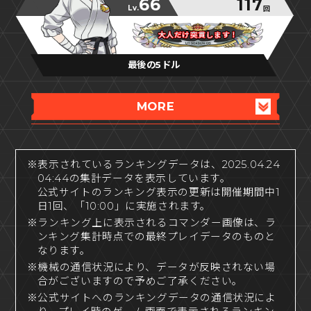
66
117
Lv.
回
大人だけ突貫します！
大人だけ突貫します！
大人だけ突貫します！
最後の5ドル
MORE
※表示されているランキングデータは、2025.04.24
04:44の集計データを表示しています。
公式サイトのランキング表示の更新は開催期間中1
日1回、「10:00」に実施されます。
※ランキング上に表示されるコマンダー画像は、ラ
ンキング集計時点での最終プレイデータのものと
なります。
※機械の通信状況により、データが反映されない場
合がございますので予めご了承ください。
※公式サイトへのランキングデータの通信状況によ