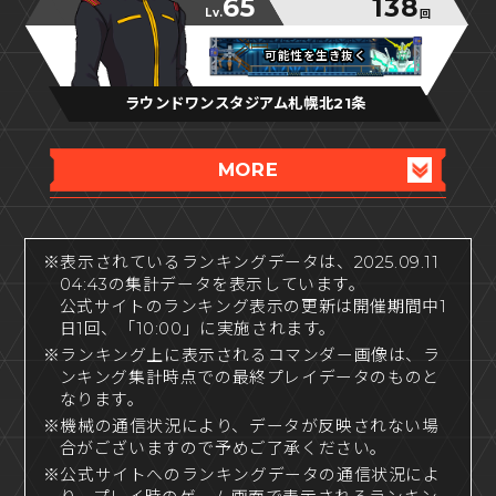
65
138
Lv.
回
可能性を生き抜く
可能性を生き抜く
可能性を生き抜く
ラウンドワンスタジアム札幌北21条
MORE
※表示されているランキングデータは、2025.09.11
04:43の集計データを表示しています。
公式サイトのランキング表示の更新は開催期間中1
日1回、「10:00」に実施されます。
※ランキング上に表示されるコマンダー画像は、ラ
ンキング集計時点での最終プレイデータのものと
なります。
※機械の通信状況により、データが反映されない場
合がございますので予めご了承ください。
※公式サイトへのランキングデータの通信状況によ