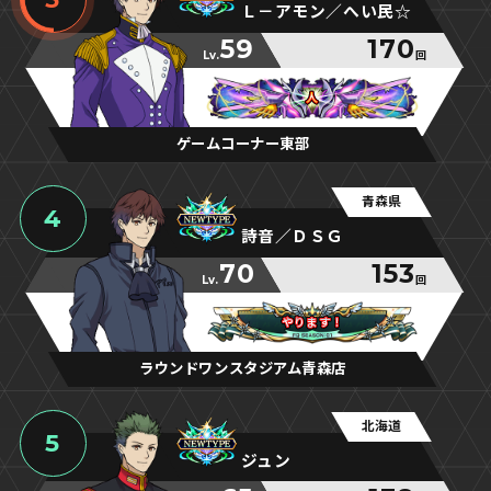
Ｌ－アモン／へい民☆
59
170
Lv.
回
人
人
人
ゲームコーナー東部
青森県
4
詩音／ＤＳＧ
70
153
Lv.
回
やります！
やります！
やります！
ラウンドワンスタジアム青森店
北海道
5
ジュン