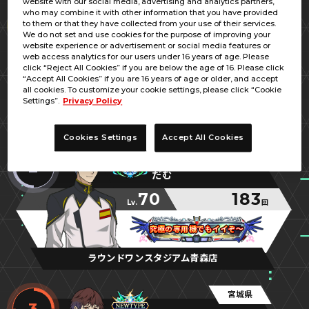
website with our social media, advertising and analytics partners,
宮城県
who may combine it with other information that you have provided
1
to them or that they have collected from your use of their services.
ミュエル／ＤＳＧ
We do not set and use cookies for the purpose of improving your
website experience or advertisement or social media features or
70
242
web access analytics for our users under 16 years of age. Please
Lv.
回
click “Reject All Cookies” if you are below the age of 16. Please click
“Accept All Cookies” if you are 16 years of age or older, and accept
ソロモンの死神
ソロモンの死神
ソロモンの死神
all cookies. To customize your cookie settings, please click “Cookie
Settings”.
Privacy Policy
GiGO利府
Cookies Settings
Accept All Cookies
青森県
2
だむ
70
183
Lv.
回
究極の専用機でもイイぞ～
究極の専用機でもイイぞ～
究極の専用機でもイイぞ～
ラウンドワンスタジアム青森店
宮城県
3