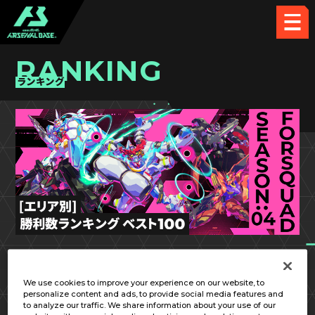
RANKING
ランキング
FQ SEASON:04
北海道／東北
We use cookies to improve your experience on our website, to
personalize content and ads, to provide social media features and
to analyze our traffic. We share information about your use of our