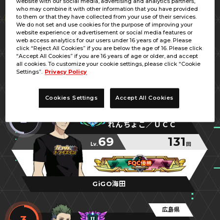
website with our social media, advertising and analytics partners,
広島県
who may combine it with other information that you have provided
1
to them or that they have collected from your use of their services.
キジトラ／ＵＣＣ
We do not set and use cookies for the purpose of improving your
website experience or advertisement or social media features or
70
186
web access analytics for our users under 16 years of age. Please
Lv.
回
click “Reject All Cookies” if you are below the age of 16. Please click
“Accept All Cookies” if you are 16 years of age or older, and accept
閃光の虎
閃光の虎
閃光の虎
all cookies. To customize your cookie settings, please click “Cookie
Settings”.
Privacy Policy
GiGO福山
Cookies Settings
Accept All Cookies
広島県
2
れんちょこ／ＵＣＣ
69
131
Lv.
回
FQC優勝
FQC優勝
FQC優勝
GiGO海田
広島県
3