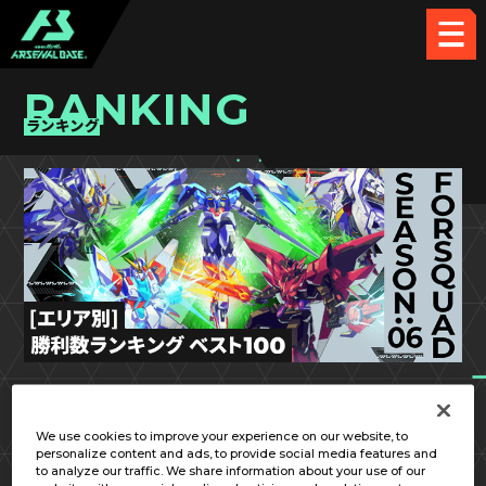
RANKING
ランキング
FQ SEASON:06
中国／四国
We use cookies to improve your experience on our website, to
personalize content and ads, to provide social media features and
to analyze our traffic. We share information about your use of our