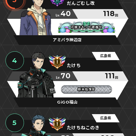
だんごむし改
40
118
Lv.
回
花嫁をもっと寄越せ
花嫁をもっと寄越せ
花嫁をもっと寄越せ
アミパラ神辺店
広島県
4
たけち
70
111
Lv.
回
新米指揮官
新米指揮官
新米指揮官
GiGO福山
広島県
5
たけちねこのき